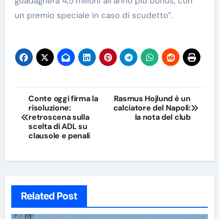
guadagnerà 4,5 milioni all’anno più bonus, con
un premio speciale in caso di scudetto”.
Navigazione
Conte oggi firma la
Rasmus Hojlund è un
risoluzione:
calciatore del Napoli:
articoli
retroscena sulla
la nota del club
scelta di ADL su
clausole e penali
Related Post