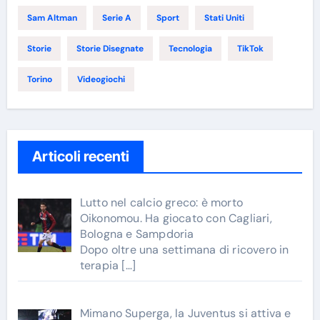
Sam Altman
Serie A
Sport
Stati Uniti
Storie
Storie Disegnate
Tecnologia
TikTok
Torino
Videogiochi
Articoli recenti
Lutto nel calcio greco: è morto
Oikonomou. Ha giocato con Cagliari,
Bologna e Sampdoria
Dopo oltre una settimana di ricovero in
terapia
[…]
Mimano Superga, la Juventus si attiva e