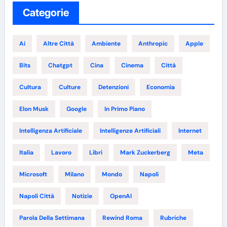
Categorie
Ai
Altre Città
Ambiente
Anthropic
Apple
Bits
Chatgpt
Cina
Cinema
Città
Cultura
Culture
Detenzioni
Economia
Elon Musk
Google
In Primo Piano
Intelligenza Artificiale
Intelligenze Artificiali
Internet
Italia
Lavoro
Libri
Mark Zuckerberg
Meta
Microsoft
Milano
Mondo
Napoli
Napoli Città
Notizie
OpenAI
Parola Della Settimana
Rewind Roma
Rubriche