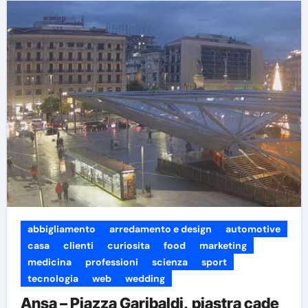
abbigliamento
arredamento e design
automotive
casa
clienti
curiosita
food
marketing
medicina
professioni
scienza
sport
tecnologia
web
wedding
Ansa – Piazza Garibaldi, piastra cade