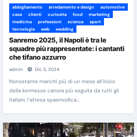
abbigliamento
arredamento e design
automotive
casa
clienti
curiosita
food
marketing
medicina
professioni
scienza
sport
tecnologia
web
wedding
Sanremo 2025, il Napoli è tra le
squadre più rappresentate: i cantanti
che tifano azzurro
admin
Dic 5, 2024
Nonostante manchi più di un mese all’inizio
della kermesse canora più seguita da tutti gli
italiani, l’attesa spasmodica…