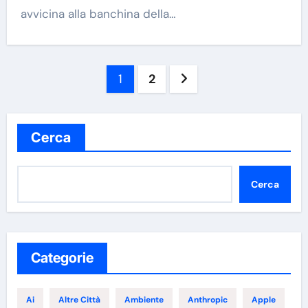
avvicina alla banchina della…
Paginazione
1
2
degli
articoli
Cerca
Cerca
Categorie
Ai
Altre Città
Ambiente
Anthropic
Apple