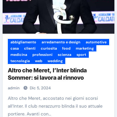
abbigliamento
arredamento e design
automotive
casa
clienti
curiosita
food
marketing
medicina
professioni
scienza
sport
tecnologia
web
wedding
Altro che Meret, l’Inter blinda
Sommer: si lavora al rinnovo
admin
Dic 5, 2024
Altro che Meret, accostato nei giorni scorsi
all’Inter. Il club nerazzurro blinda il suo attuale
portiere. Avanti con…