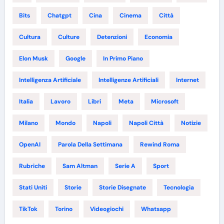
Bits
Chatgpt
Cina
Cinema
Città
Cultura
Culture
Detenzioni
Economia
Elon Musk
Google
In Primo Piano
Intelligenza Artificiale
Intelligenze Artificiali
Internet
Italia
Lavoro
Libri
Meta
Microsoft
Milano
Mondo
Napoli
Napoli Città
Notizie
OpenAI
Parola Della Settimana
Rewind Roma
Rubriche
Sam Altman
Serie A
Sport
Stati Uniti
Storie
Storie Disegnate
Tecnologia
TikTok
Torino
Videogiochi
Whatsapp