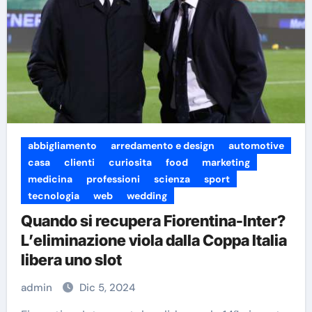
abbigliamento
arredamento e design
automotive
casa
clienti
curiosita
food
marketing
medicina
professioni
scienza
sport
tecnologia
web
wedding
Quando si recupera Fiorentina-Inter?
L’eliminazione viola dalla Coppa Italia
libera uno slot
admin
Dic 5, 2024