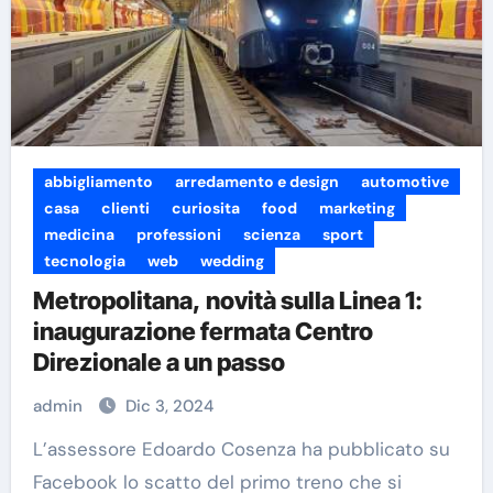
abbigliamento
arredamento e design
automotive
casa
clienti
curiosita
food
marketing
medicina
professioni
scienza
sport
tecnologia
web
wedding
Metropolitana, novità sulla Linea 1:
inaugurazione fermata Centro
Direzionale a un passo
admin
Dic 3, 2024
L’assessore Edoardo Cosenza ha pubblicato su
Facebook lo scatto del primo treno che si