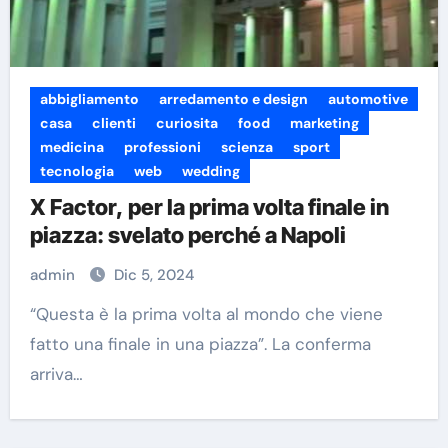
abbigliamento
arredamento e design
automotive
casa
clienti
curiosita
food
marketing
medicina
professioni
scienza
sport
tecnologia
web
wedding
X Factor, per la prima volta finale in
piazza: svelato perché a Napoli
admin
Dic 5, 2024
“Questa è la prima volta al mondo che viene
fatto una finale in una piazza”. La conferma
arriva…