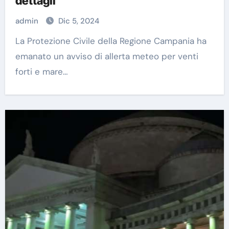
dettagli
admin
Dic 5, 2024
La Protezione Civile della Regione Campania ha
emanato un avviso di allerta meteo per venti
forti e mare…