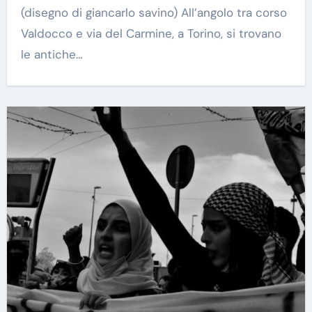
(disegno di giancarlo savino) All’angolo tra corso
Valdocco e via del Carmine, a Torino, si trovano
le antiche…