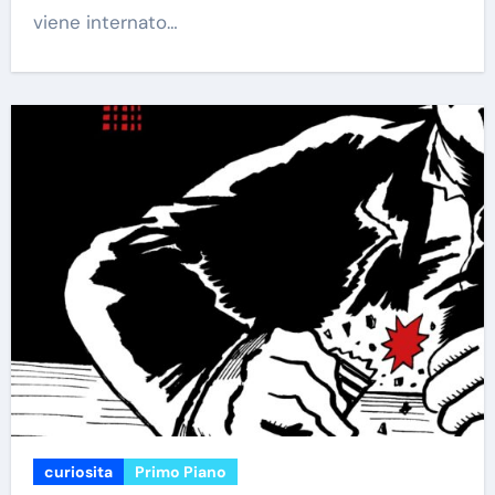
viene internato…
curiosita
Primo Piano