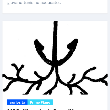
giovane tunisino accusato…
curiosita
Primo Piano