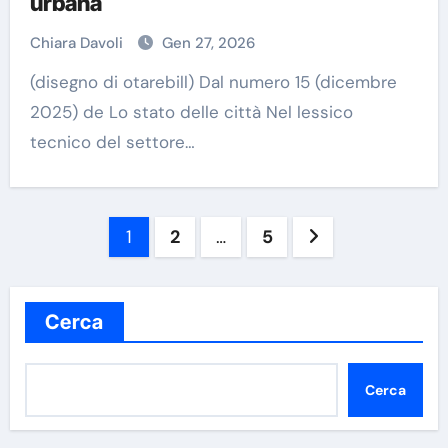
urbana
Chiara Davoli
Gen 27, 2026
(disegno di otarebill) Dal numero 15 (dicembre
2025) de Lo stato delle città Nel lessico
tecnico del settore…
Paginazione
1
2
…
5
degli
articoli
Cerca
Cerca