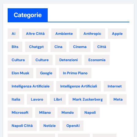
Categorie
Ai
Altre Città
Ambiente
Anthropic
Apple
Bits
Chatgpt
Cina
Cinema
Città
Cultura
Culture
Detenzioni
Economia
Elon Musk
Google
In Primo Piano
Intelligenza Artificiale
Intelligenze Artificiali
Internet
Italia
Lavoro
Libri
Mark Zuckerberg
Meta
Microsoft
Milano
Mondo
Napoli
Napoli Città
Notizie
OpenAI