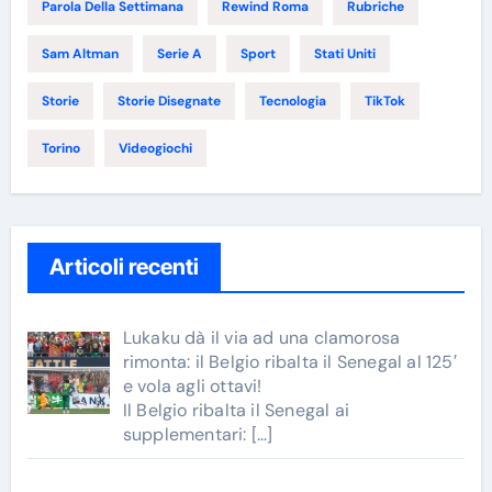
Parola Della Settimana
Rewind Roma
Rubriche
Sam Altman
Serie A
Sport
Stati Uniti
Storie
Storie Disegnate
Tecnologia
TikTok
Torino
Videogiochi
Articoli recenti
Lukaku dà il via ad una clamorosa
rimonta: il Belgio ribalta il Senegal al 125′
e vola agli ottavi!
Il Belgio ribalta il Senegal ai
supplementari:
[…]