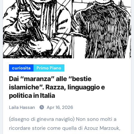
curiosita
Primo Piano
Dai “maranza” alle “bestie
islamiche”. Razza, linguaggio e
politica in Italia
Laila Hassan
Apr 16, 2026
(disegno di ginevra naviglio) Non sono molti a
ricordare storie come quella di Azouz Marzouk,