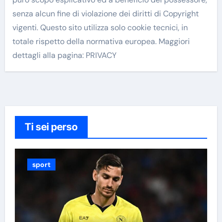
senza alcun fine di violazione dei diritti di Copyright
vigenti. Questo sito utilizza solo cookie tecnici, in
totale rispetto della normativa europea. Maggiori
dettagli alla pagina: PRIVACY
Ti sei perso
sport