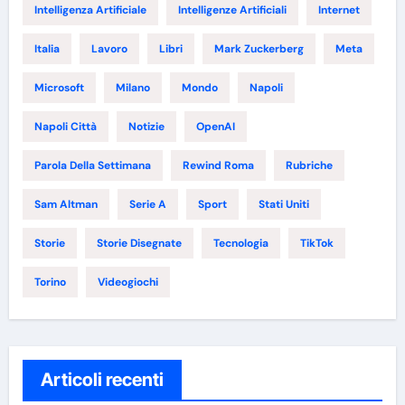
Intelligenza Artificiale
Intelligenze Artificiali
Internet
Italia
Lavoro
Libri
Mark Zuckerberg
Meta
Microsoft
Milano
Mondo
Napoli
Napoli Città
Notizie
OpenAI
Parola Della Settimana
Rewind Roma
Rubriche
Sam Altman
Serie A
Sport
Stati Uniti
Storie
Storie Disegnate
Tecnologia
TikTok
Torino
Videogiochi
Articoli recenti