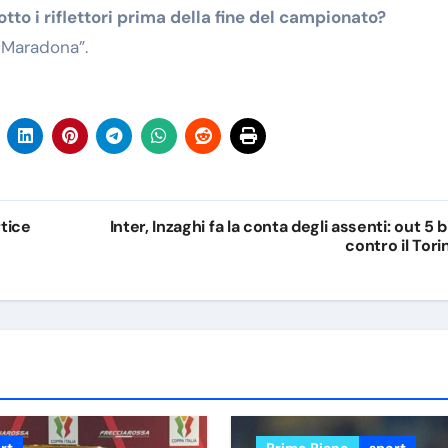
otto i riflettori prima della fine del campionato?
al Maradona”.
tice
Inter, Inzaghi fa la conta degli assenti: out 5 b
contro il Tori
rt
Primo Piano
sport