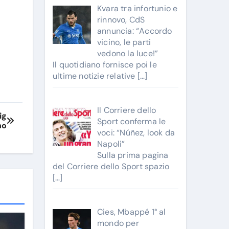
Kvara tra infortunio e
rinnovo, CdS
annuncia: “Accordo
vicino, le parti
vedono la luce!”
Il quotidiano fornisce poi le
ultime notizie relative
[…]
Il Corriere dello
ig
Sport conferma le
no
voci: “Núñez, look da
Napoli”
Sulla prima pagina
del Corriere dello Sport spazio
[…]
Cies, Mbappé 1° al
mondo per