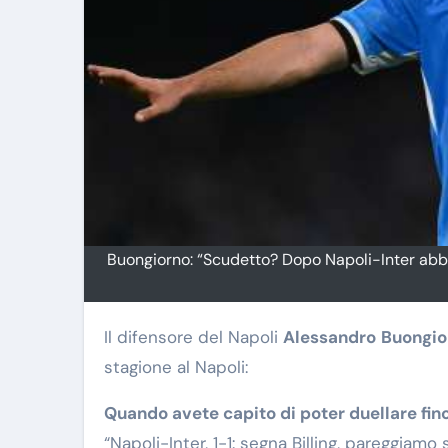
Buongiorno: “Scudetto? Dopo Napoli-Inter abbia
Il difensore del Napoli
Alessandro
Buongio
stagione al Napoli:
Quando avete capito di poter duellare fino
“Napoli-Inter, 1-1: segna Billing, pareggiamo 