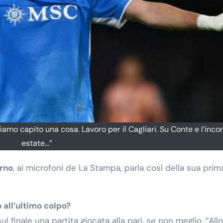
mo capito una cosa. Lavoro per il Cagliari. Su Conte e l’incon
estate…”
rno
, ai microfoni de La Stampa, parla così della sua prim
 all’ultimo colpo?
sul finale una partita giocata alla pari, se non meglio. “All