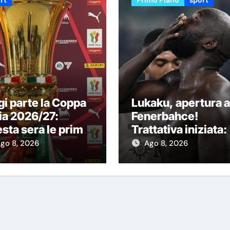
i parte la Coppa
Lukaku, apertura a
lia 2026/27:
Fenerbahce!
sta sera le prime
Trattativa iniziata:
 partite
vuole trasferirsi al
go 8, 2026
Ago 8, 2026
più presto