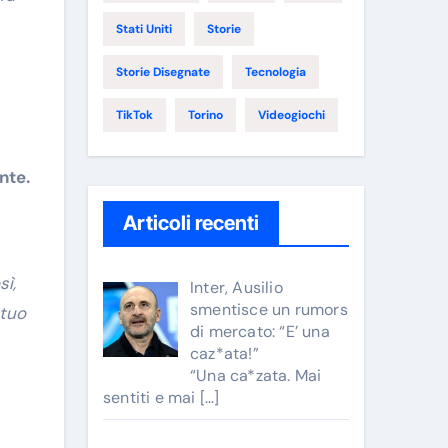
Stati Uniti
Storie
Storie Disegnate
Tecnologia
TikTok
Torino
Videogiochi
nte.
Articoli recenti
sì,
Inter, Ausilio
smentisce un rumors
 tuo
di mercato: “E’ una
caz*ata!”
“Una ca*zata. Mai
sentiti e mai
[…]