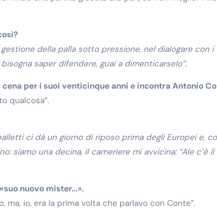
così?
 gestione della palla sotto pressione, nel dialogare con i
 bisogna saper difendere, guai a dimenticarselo”.
a cena per i suoi venticinque anni e incontra Antonio Co
to qualcosa”.
palletti ci dà un giorno di riposo prima degli Europei e, co
no: siamo una decina, il cameriere mi avvicina: “Ale c’è il
 «suo nuovo mister…».
, ma, io, era la prima volta che parlavo con Conte”.