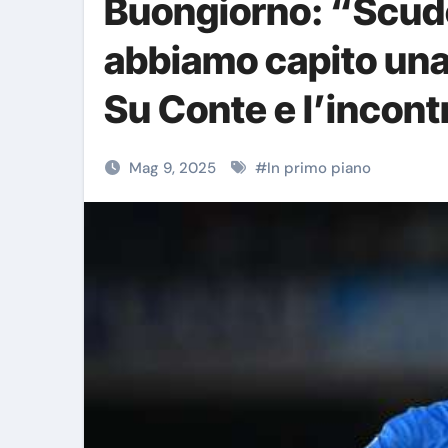
Buongiorno: “Scude
abbiamo capito una 
Su Conte e l’incont
Mag 9, 2025
#
In primo piano