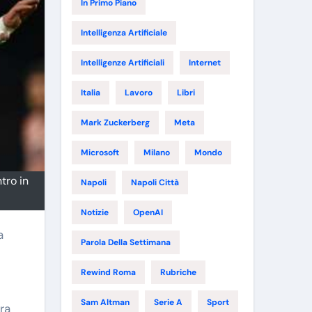
In Primo Piano
Intelligenza Artificiale
Intelligenze Artificiali
Internet
Italia
Lavoro
Libri
Mark Zuckerberg
Meta
Microsoft
Milano
Mondo
tro in
Napoli
Napoli Città
Notizie
OpenAI
a
Parola Della Settimana
Rewind Roma
Rubriche
Sam Altman
Serie A
Sport
ora