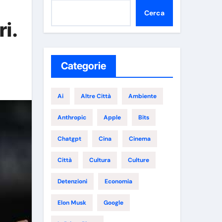
Cerca
i.
Categorie
Ai
Altre Città
Ambiente
Anthropic
Apple
Bits
Chatgpt
Cina
Cinema
Città
Cultura
Culture
Detenzioni
Economia
Elon Musk
Google