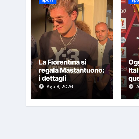
La Fiorentina si
Ogg
regala Mastantuono:
Ita
i dettagli
que
dell’operazione
due
Ago 8, 2026
A