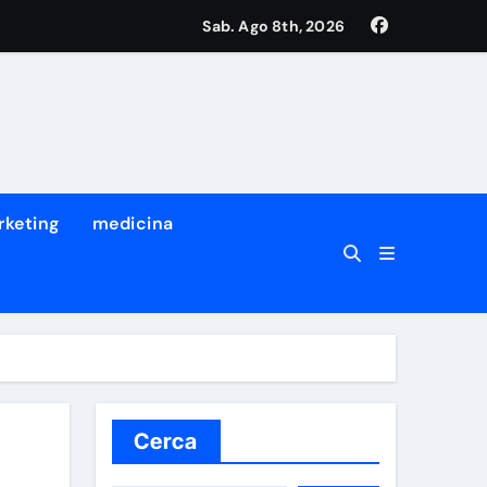
Sab. Ago 8th, 2026
tro dei suoi migliori ricercatori
a prima volta che succede
rketing
medicina
Cerca