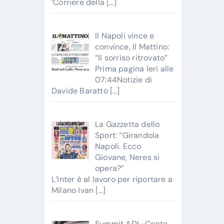
‘Corriere della
[…]
Il Napoli vince e
convince, Il Mattino:
“Il sorriso ritrovato”
Prima pagina Ieri alle
07:44Notizie di
Davide Baratto
[…]
La Gazzetta dello
Sport: “Girandola
Napoli. Ecco
Giovane, Neres si
opera?”
L’Inter è al lavoro per riportare a
Milano Ivan
[…]
Summit ADL-Conte,