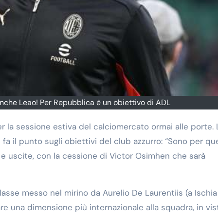
nche Leao! Per Repubblica è un obiettivo di ADL
r la sessione estiva del calciomercato ormai alle porte. 
 fa il punto sugli obiettivi del club azzurro: “Sono per q
e e uscite, con la cessione di Victor Osimhen che sarà
iclasse messo nel mirino da Aurelio De Laurentiis (a Ischia
e una dimensione più internazionale alla squadra, in vis