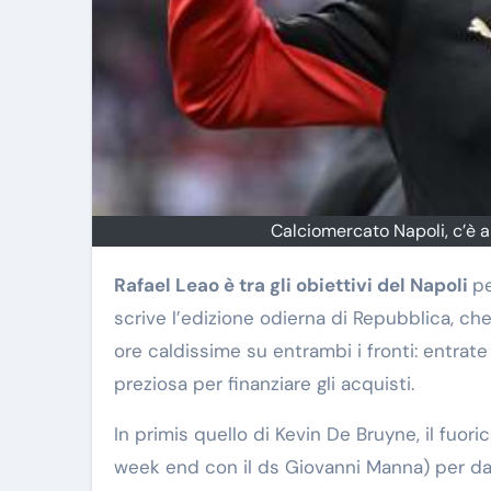
Calciomercato Napoli, c’è a
Rafael Leao è tra gli obiettivi del Napoli
pe
scrive l’edizione odierna di Repubblica, che
ore caldissime su entrambi i fronti: entrat
preziosa per finanziare gli acquisti.
In primis quello di Kevin De Bruyne, il fuor
week end con il ds Giovanni Manna) per dar