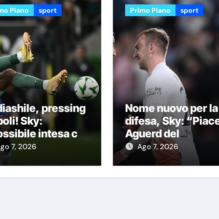
mo Piano
sport
Primo Piano
sport
iashile, pressing
Nome nuovo per la
oli! Sky:
difesa, Sky: “Piac
ssibile intesa col
Aguerd del
elsea con questa
Marsiglia”
go 7, 2026
Ago 7, 2026
rmula”