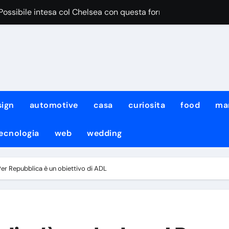
“Possibile intesa col Chelsea con questa formula”
iace Aguerd del Marsiglia”
egri pensa al cambio modulo per lui
iale DeepMind ha cambiato amministratore delegato e perso quat
iale di Meta ha attaccato i sistemi di un’altra azienda: non è l
sign
automotive
casa
curiosita
food
ma
urro non sarà solo team manager, i dettagli
ecnologia
web
wedding
to fermato dal diluvio, lavoro atletico con KDB e Neres!
: per Neres e De Bruyne lavoro atletico col gruppo
er Repubblica è un obiettivo di ADL
con il Napoli non ci sarà il neo-acquisto Meichtry
mo noi quelli da battere”