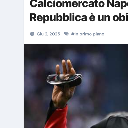
Calciomercato Napo
Repubblica è un obi
Giu 2, 2025
#
In primo piano