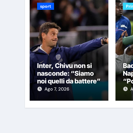
sport
Pri
Inter, Chivu non si
Bad
nasconde: “Siamo
Nap
noi quelli da battere”
“Po
Ch
Ago 7, 2026
A
fo