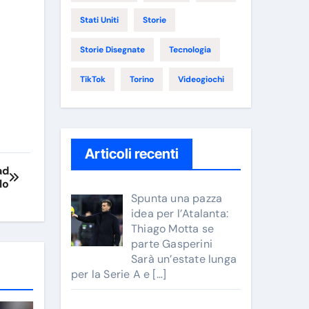
Stati Uniti
Storie
Storie Disegnate
Tecnologia
TikTok
Torino
Videogiochi
Articoli recenti
ad
lo
Spunta una pazza
idea per l’Atalanta:
Thiago Motta se
parte Gasperini
Sarà un’estate lunga
per la Serie A e
[…]