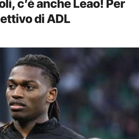
li, c’è anche Leao! Per
ettivo di ADL