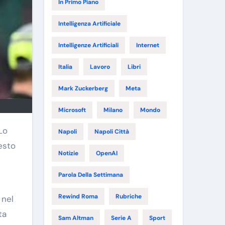
In Primo Piano
Intelligenza Artificiale
Intelligenze Artificiali
Internet
Italia
Lavoro
Libri
Mark Zuckerberg
Meta
Microsoft
Milano
Mondo
Lo
Napoli
Napoli Città
uesto
Notizie
OpenAI
Parola Della Settimana
Rewind Roma
Rubriche
 nel
ta
Sam Altman
Serie A
Sport