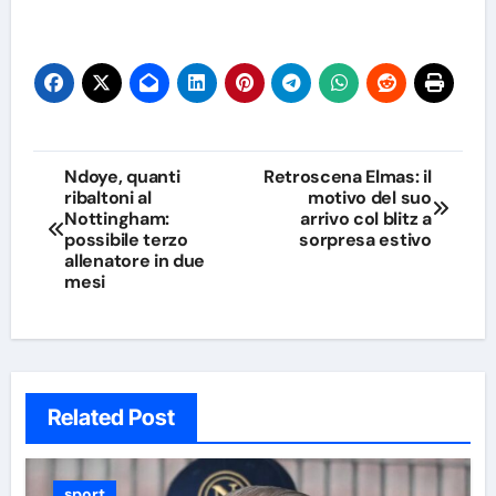
Navigazione
Ndoye, quanti
Retroscena Elmas: il
ribaltoni al
motivo del suo
articoli
Nottingham:
arrivo col blitz a
possibile terzo
sorpresa estivo
allenatore in due
mesi
Related Post
sport