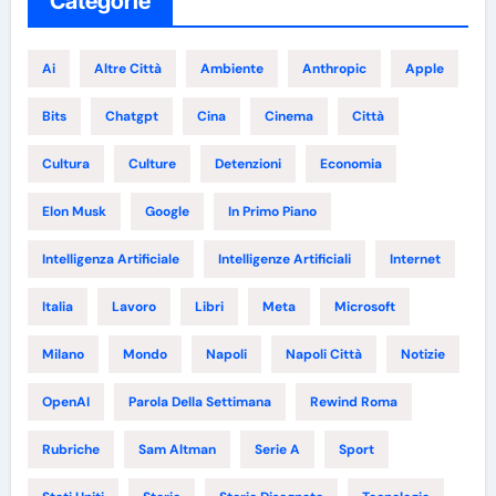
Categorie
Ai
Altre Città
Ambiente
Anthropic
Apple
Bits
Chatgpt
Cina
Cinema
Città
Cultura
Culture
Detenzioni
Economia
Elon Musk
Google
In Primo Piano
Intelligenza Artificiale
Intelligenze Artificiali
Internet
Italia
Lavoro
Libri
Meta
Microsoft
Milano
Mondo
Napoli
Napoli Città
Notizie
OpenAI
Parola Della Settimana
Rewind Roma
Rubriche
Sam Altman
Serie A
Sport