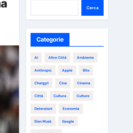
ma
Cerca
Categorie
Ai
Altre Città
Ambiente
Anthropic
Apple
Bits
Chatgpt
Cina
Cinema
Città
Cultura
Culture
Detenzioni
Economia
Elon Musk
Google