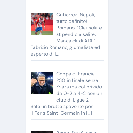
Gutierrez-Napoli,
tutto definito!
Romano: “Clausola e
stipendio a salire.
Manca ok di ADL”
Fabrizio Romano, giornalista ed
esperto di
[…]
Coppa di Francia,
PSG in finale senza
Kvara ma col brivido:
da 0-2 a 4-2 con un
club di Ligue 2
Solo un brutto spavento per
il Paris Saint-Germain in
[…]
Roma, Soulé svela: “Il