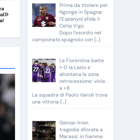
Prima da titolare per
za
Ngonge in Spagna:
al
l’Espanyol sfida il
a!
Celta Vigo
Dopo l’esordio nel
campionato spagnolo con
[…]
La Fiorentina batte
1-0 la Lazio e
allontana la zona
retrocessione: viola
a +8
La squadra di Paolo Vanoli trova
una vittoria
[…]
Genoa-Inter,
tragedia sfiorata a
Marassi: in fiamme