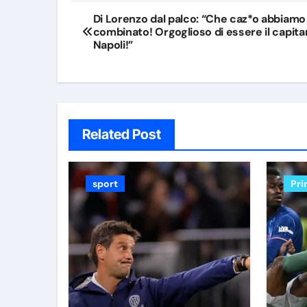
Navigazione
Di Lorenzo dal palco: “Che caz*o abbiamo
combinato! Orgoglioso di essere il capita
articoli
Napoli!”
Related Post
sport
Pri