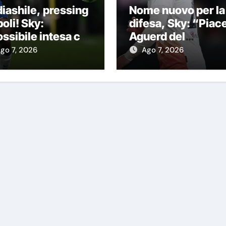
iashile, pressing
Nome nuovo per la
oli! Sky:
difesa, Sky: “Piac
ssibile intesa col
Aguerd del
elsea con questa
Marsiglia”
go 7, 2026
Ago 7, 2026
rmula”