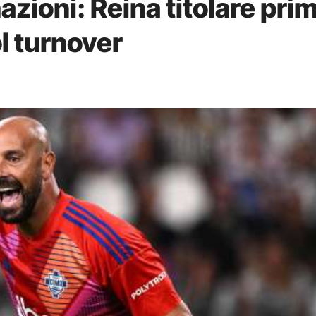
azioni: Reina titolare pri
ol turnover