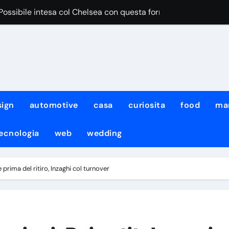
“Possibile intesa col Chelsea con questa formula”
iace Aguerd del Marsiglia”
egri pensa al cambio modulo per lui
iale DeepMind ha cambiato amministratore delegato e perso quat
iale di Meta ha attaccato i sistemi di un’altra azienda: non è l
sign
automotive
casa
curiosita
food
ma
urro non sarà solo team manager, i dettagli
ecnologia
web
wedding
to fermato dal diluvio, lavoro atletico con KDB e Neres!
: per Neres e De Bruyne lavoro atletico col gruppo
 prima del ritiro, Inzaghi col turnover
con il Napoli non ci sarà il neo-acquisto Meichtry
mo noi quelli da battere”