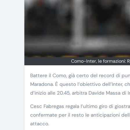
Como-Inter, le formazioni: Re
Battere il Como, già certo del record di punti in Serie A, e sperare in un risultato favorevole dal
Maradona. È questo l’obiettivo dell’Inter, ch
d’inizio alle 20.45, arbitra Davide Massa di I
Cesc Fabregas regala l’ultimo giro di giostra
confermate per il resto le anticipazioni dell
attacco.