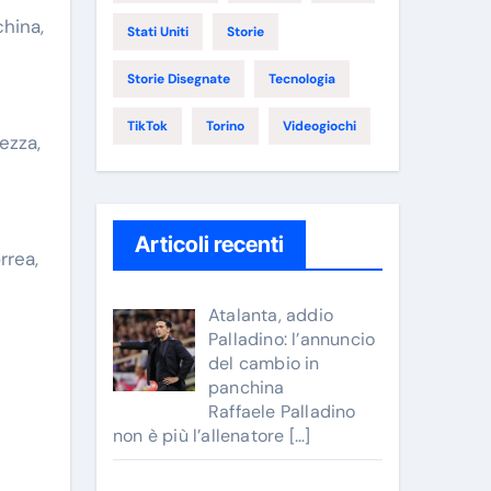
china,
Stati Uniti
Storie
Storie Disegnate
Tecnologia
TikTok
Torino
Videogiochi
ezza,
Articoli recenti
rrea,
Atalanta, addio
Palladino: l’annuncio
del cambio in
panchina
Raffaele Palladino
non è più l’allenatore
[…]