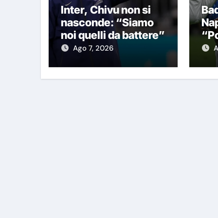
Inter, Chivu non si
Bad
nasconde: “Siamo
Nap
noi quelli da battere”
“Po
Ch
Ago 7, 2026
A
fo