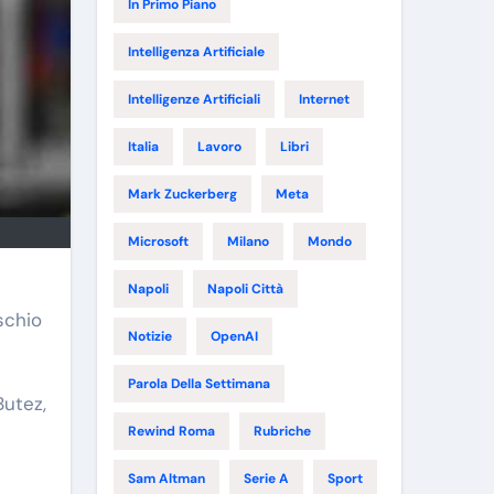
In Primo Piano
Intelligenza Artificiale
Intelligenze Artificiali
Internet
Italia
Lavoro
Libri
Mark Zuckerberg
Meta
Microsoft
Milano
Mondo
Napoli
Napoli Città
schio
Notizie
OpenAI
Parola Della Settimana
Butez,
Rewind Roma
Rubriche
Sam Altman
Serie A
Sport