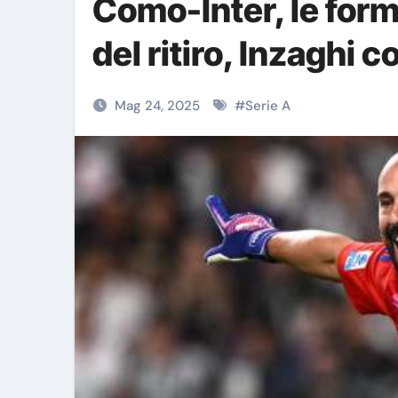
Como-Inter, le form
del ritiro, Inzaghi c
Mag 24, 2025
#
Serie A