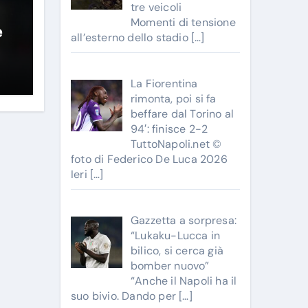
tre veicoli
Momenti di tensione
e
all’esterno dello stadio
[…]
La Fiorentina
rimonta, poi si fa
beffare dal Torino al
94′: finisce 2-2
TuttoNapoli.net ©
foto di Federico De Luca 2026
Ieri
[…]
Gazzetta a sorpresa:
“Lukaku-Lucca in
bilico, si cerca già
bomber nuovo”
“Anche il Napoli ha il
suo bivio. Dando per
[…]