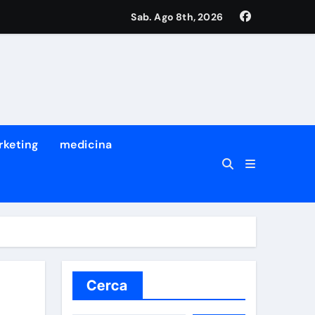
Sab. Ago 8th, 2026
tro dei suoi migliori ricercatori
a prima volta che succede
rketing
medicina
Cerca