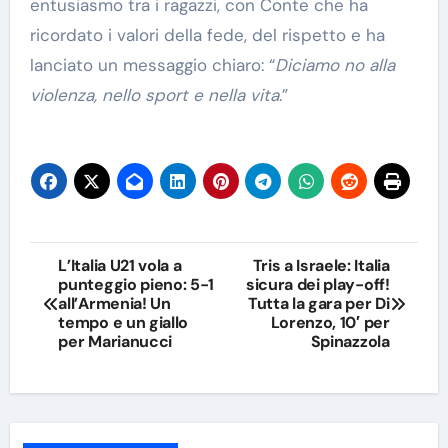
entusiasmo tra i ragazzi, con Conte che ha
ricordato i valori della fede, del rispetto e ha
lanciato un messaggio chiaro: “
Diciamo no alla
violenza, nello sport e nella vita
.”
Navigazione
L’Italia U21 vola a
Tris a Israele: Italia
punteggio pieno: 5-1
sicura dei play-off!
articoli
all’Armenia! Un
Tutta la gara per Di
tempo e un giallo
Lorenzo, 10′ per
per Marianucci
Spinazzola