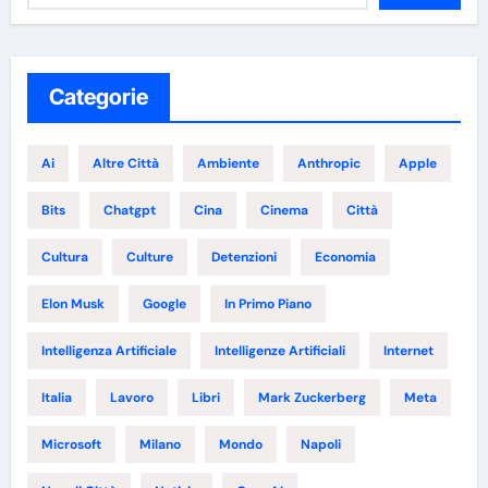
Categorie
Ai
Altre Città
Ambiente
Anthropic
Apple
Bits
Chatgpt
Cina
Cinema
Città
Cultura
Culture
Detenzioni
Economia
Elon Musk
Google
In Primo Piano
Intelligenza Artificiale
Intelligenze Artificiali
Internet
Italia
Lavoro
Libri
Mark Zuckerberg
Meta
Microsoft
Milano
Mondo
Napoli