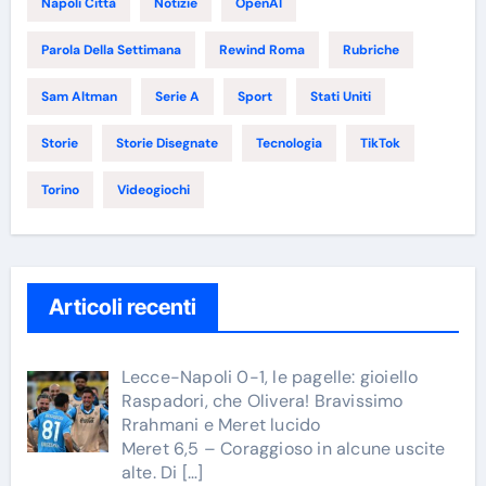
Napoli Città
Notizie
OpenAI
Parola Della Settimana
Rewind Roma
Rubriche
Sam Altman
Serie A
Sport
Stati Uniti
Storie
Storie Disegnate
Tecnologia
TikTok
Torino
Videogiochi
Articoli recenti
Lecce-Napoli 0-1, le pagelle: gioiello
Raspadori, che Olivera! Bravissimo
Rrahmani e Meret lucido
Meret 6,5 – Coraggioso in alcune uscite
alte. Di
[…]