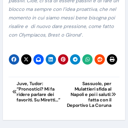
passivi. Cioè, ci sta di essere passivi e di fare un
blocco ma sempre con l’idea proattiva, che nel
momento in cui siamo messi bene bisogna poi
risalire e di nuovo dare pressione, come fatto
con Olympiacos, Brest o Girona
“.
Navigazione
Juve, Tudor:
Sassuolo, per
“Pronostici? Mi fa
Mulattieri sfida al
articoli
ridere parlare dei
Napoli e poi i saluti:
favoriti. Su Miretti…”
fatta con il
Deportivo La Coruna