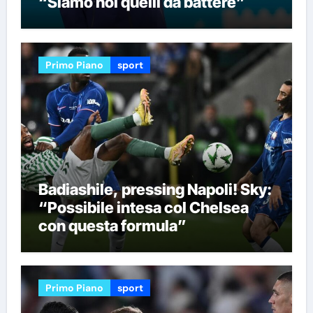
“Siamo noi quelli da battere”
Primo Piano
sport
Badiashile, pressing Napoli! Sky:
“Possibile intesa col Chelsea
con questa formula”
Primo Piano
sport