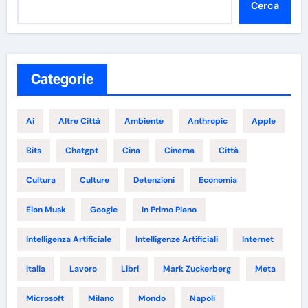
Cerca
Categorie
Ai
Altre Città
Ambiente
Anthropic
Apple
Bits
Chatgpt
Cina
Cinema
Città
Cultura
Culture
Detenzioni
Economia
Elon Musk
Google
In Primo Piano
Intelligenza Artificiale
Intelligenze Artificiali
Internet
Italia
Lavoro
Libri
Mark Zuckerberg
Meta
Microsoft
Milano
Mondo
Napoli