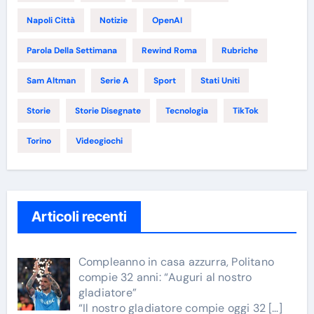
Napoli Città
Notizie
OpenAI
Parola Della Settimana
Rewind Roma
Rubriche
Sam Altman
Serie A
Sport
Stati Uniti
Storie
Storie Disegnate
Tecnologia
TikTok
Torino
Videogiochi
Articoli recenti
Compleanno in casa azzurra, Politano
compie 32 anni: “Auguri al nostro
gladiatore”
“Il nostro gladiatore compie oggi 32
[…]