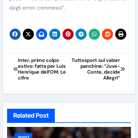
degli errori commessi”.
Navigazione
Inter, primo colpo
Tuttosport sul valzer
estivo: fatta per Luis
panchine: “Juve-
articoli
Henrique dell’OM. Le
Conte, decide
cifre
Allegri”
Related Post
sport