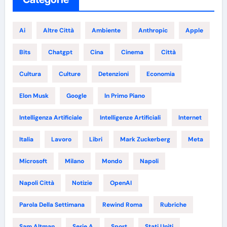
Ai
Altre Città
Ambiente
Anthropic
Apple
Bits
Chatgpt
Cina
Cinema
Città
Cultura
Culture
Detenzioni
Economia
Elon Musk
Google
In Primo Piano
Intelligenza Artificiale
Intelligenze Artificiali
Internet
Italia
Lavoro
Libri
Mark Zuckerberg
Meta
Microsoft
Milano
Mondo
Napoli
Napoli Città
Notizie
OpenAI
Parola Della Settimana
Rewind Roma
Rubriche
Sam Altman
Serie A
Sport
Stati Uniti