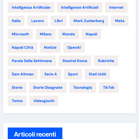
Intelligenza Artificiale
Intelligenze Artificiali
Internet
Italia
Lavoro
Libri
Mark Zuckerberg
Meta
Microsoft
Milano
Mondo
Napoli
Napoli Città
Notizie
OpenAI
Parola Della Settimana
Rewind Roma
Rubriche
Sam Altman
Serie A
Sport
Stati Uniti
Storie
Storie Disegnate
Tecnologia
TikTok
Torino
Videogiochi
Articoli recenti