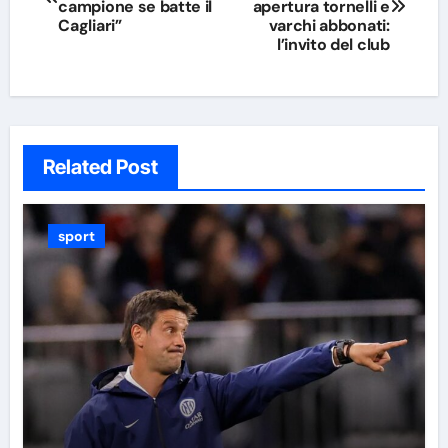
articoli
campione se batte il
apertura tornelli e
Cagliari”
varchi abbonati:
l’invito del club
Related Post
sport