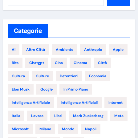
Categorie
Ai
Altre Città
Ambiente
Anthropic
Apple
Bits
Chatgpt
Cina
Cinema
Città
Cultura
Culture
Detenzioni
Economia
Elon Musk
Google
In Primo Piano
Intelligenza Artificiale
Intelligenze Artificiali
Internet
Italia
Lavoro
Libri
Mark Zuckerberg
Meta
Microsoft
Milano
Mondo
Napoli