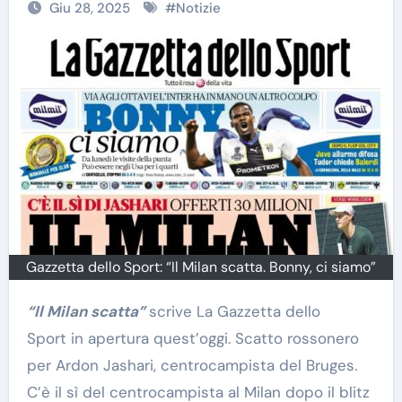
Giu 28, 2025
#
Notizie
Gazzetta dello Sport: “Il Milan scatta. Bonny, ci siamo”
“Il Milan scatta”
scrive La Gazzetta dello
Sport in apertura quest’oggi. Scatto rossonero
per Ardon Jashari, centrocampista del Bruges.
C’è il sì del centrocampista al Milan dopo il blitz