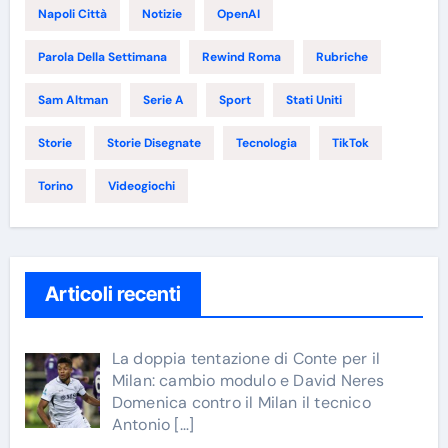
Napoli Città
Notizie
OpenAI
Parola Della Settimana
Rewind Roma
Rubriche
Sam Altman
Serie A
Sport
Stati Uniti
Storie
Storie Disegnate
Tecnologia
TikTok
Torino
Videogiochi
Articoli recenti
La doppia tentazione di Conte per il
Milan: cambio modulo e David Neres
Domenica contro il Milan il tecnico
Antonio
[…]