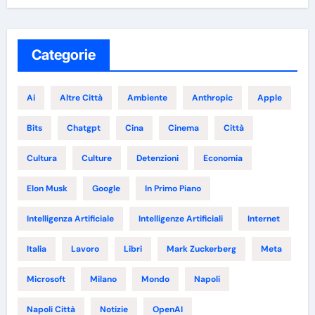
Categorie
Ai
Altre Città
Ambiente
Anthropic
Apple
Bits
Chatgpt
Cina
Cinema
Città
Cultura
Culture
Detenzioni
Economia
Elon Musk
Google
In Primo Piano
Intelligenza Artificiale
Intelligenze Artificiali
Internet
Italia
Lavoro
Libri
Mark Zuckerberg
Meta
Microsoft
Milano
Mondo
Napoli
Napoli Città
Notizie
OpenAI