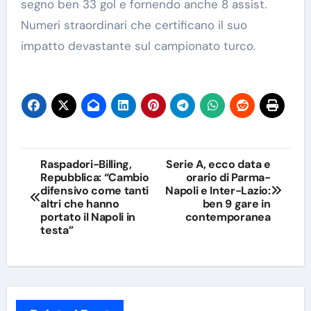
segno ben 33 gol e fornendo anche 8 assist.
Numeri straordinari che certificano il suo
impatto devastante sul campionato turco.
Navigazione
Raspadori-Billing,
Serie A, ecco data e
Repubblica: “Cambio
orario di Parma-
articoli
difensivo come tanti
Napoli e Inter-Lazio:
altri che hanno
ben 9 gare in
portato il Napoli in
contemporanea
testa”