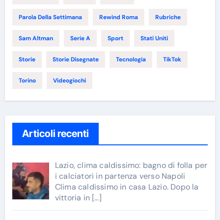
Parola Della Settimana
Rewind Roma
Rubriche
Sam Altman
Serie A
Sport
Stati Uniti
Storie
Storie Disegnate
Tecnologia
TikTok
Torino
Videogiochi
Articoli recenti
Lazio, clima caldissimo: bagno di folla per
i calciatori in partenza verso Napoli
Clima caldissimo in casa Lazio. Dopo la
vittoria in
[…]