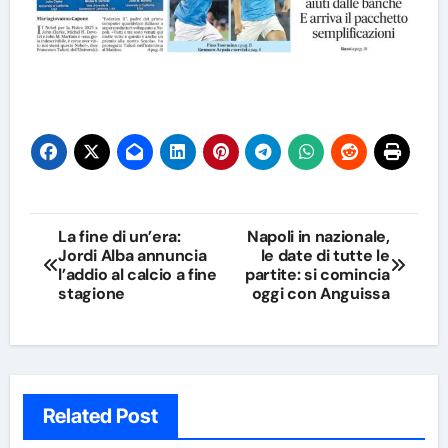
Navigazione
La fine di un’era:
Napoli in nazionale,
Jordi Alba annuncia
le date di tutte le
articoli
l’addio al calcio a fine
partite: si comincia
stagione
oggi con Anguissa
Related Post