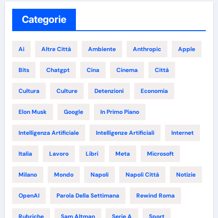
Categorie
Ai
Altre Città
Ambiente
Anthropic
Apple
Bits
Chatgpt
Cina
Cinema
Città
Cultura
Culture
Detenzioni
Economia
Elon Musk
Google
In Primo Piano
Intelligenza Artificiale
Intelligenze Artificiali
Internet
Italia
Lavoro
Libri
Meta
Microsoft
Milano
Mondo
Napoli
Napoli Città
Notizie
OpenAI
Parola Della Settimana
Rewind Roma
Rubriche
Sam Altman
Serie A
Sport