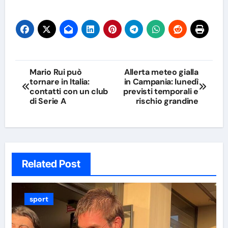
Navigazione
Mario Rui può
Allerta meteo gialla
tornare in Italia:
in Campania: lunedì
articoli
contatti con un club
previsti temporali e
di Serie A
rischio grandine
Related Post
sport