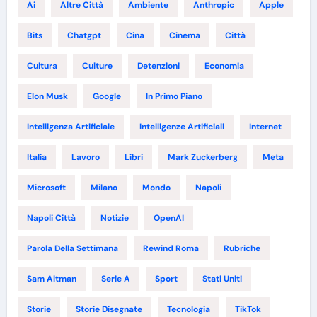
Ai
Altre Città
Ambiente
Anthropic
Apple
Bits
Chatgpt
Cina
Cinema
Città
Cultura
Culture
Detenzioni
Economia
Elon Musk
Google
In Primo Piano
Intelligenza Artificiale
Intelligenze Artificiali
Internet
Italia
Lavoro
Libri
Mark Zuckerberg
Meta
Microsoft
Milano
Mondo
Napoli
Napoli Città
Notizie
OpenAI
Parola Della Settimana
Rewind Roma
Rubriche
Sam Altman
Serie A
Sport
Stati Uniti
Storie
Storie Disegnate
Tecnologia
TikTok