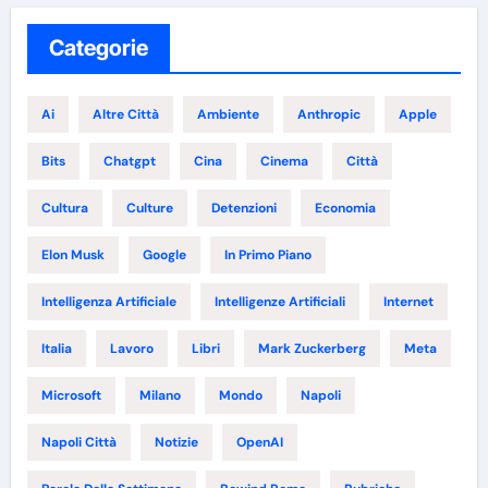
Categorie
Ai
Altre Città
Ambiente
Anthropic
Apple
Bits
Chatgpt
Cina
Cinema
Città
Cultura
Culture
Detenzioni
Economia
Elon Musk
Google
In Primo Piano
Intelligenza Artificiale
Intelligenze Artificiali
Internet
Italia
Lavoro
Libri
Mark Zuckerberg
Meta
Microsoft
Milano
Mondo
Napoli
Napoli Città
Notizie
OpenAI