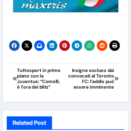
Navigazione
Tuttosport in primo
Insigne escluso dai
piano con la
convocati al Toronto
articoli
Juventus: “Comolli,
FC: l’addio può
è l’ora dei blitz”
essere imminente
Related Post