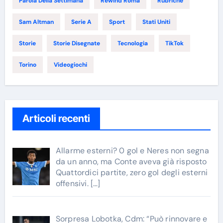
Parola Della Settimana
Rewind Roma
Rubriche
Sam Altman
Serie A
Sport
Stati Uniti
Storie
Storie Disegnate
Tecnologia
TikTok
Torino
Videogiochi
Articoli recenti
Allarme esterni? 0 gol e Neres non segna
da un anno, ma Conte aveva già risposto
Quattordici partite, zero gol degli esterni
offensivi.
[…]
Sorpresa Lobotka, Cdm: “Può rinnovare e