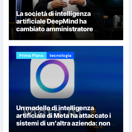
La società di intelligenza
artificiale DeepMind ha
cambiato amministratore
delegato e perso quattro dei suoi
migliori ricercatori
Primo Piano
tecnologia
Un modello di intelligenza
artificiale di Meta ha attaccato i
sistemi di un’altra azienda: non è
la prima volta che succede