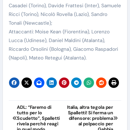
Casadei (Torino), Davide Frattesi (Inter), Samuele
Ricci (Torino), Nicolò Rovella (Lazio), Sandro
Tonali (Newcastle);
Attaccanti: Moise Kean (Fiorentina), Lorenzo
Lucca (Udinese), Daniel Maldini (Atalanta),
Riccardo Orsolini (Bologna), Giacomo Raspadori
(Napoli), Mateo Retegui (Atalanta).
Navigazione
ADL: “Faremo di
Italia, altra tegola per
tutto per lo
Spalletti! Si ferma un
articoli
Scudetto”, Spalletti
difensore: problema
rivela perché reagì
al polpaccio per
in quel modo
Gabbia