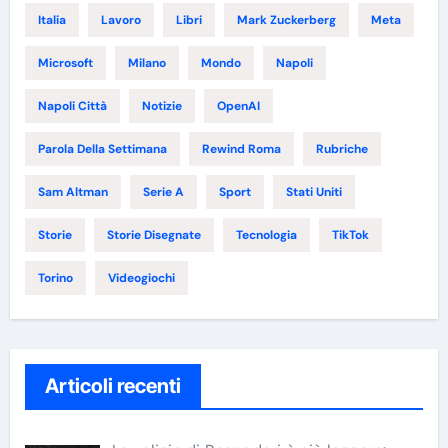
Italia
Lavoro
Libri
Mark Zuckerberg
Meta
Microsoft
Milano
Mondo
Napoli
Napoli Città
Notizie
OpenAI
Parola Della Settimana
Rewind Roma
Rubriche
Sam Altman
Serie A
Sport
Stati Uniti
Storie
Storie Disegnate
Tecnologia
TikTok
Torino
Videogiochi
Articoli recenti