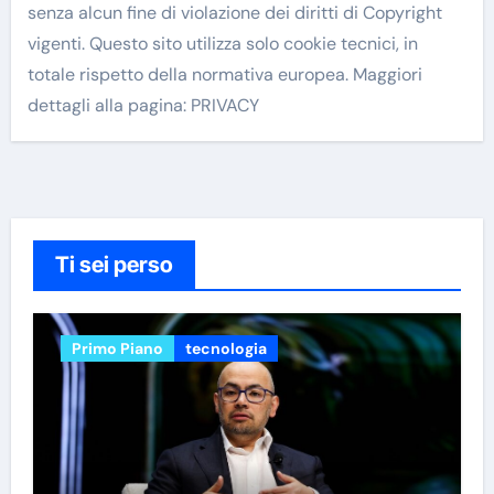
senza alcun fine di violazione dei diritti di Copyright
vigenti. Questo sito utilizza solo cookie tecnici, in
totale rispetto della normativa europea. Maggiori
dettagli alla pagina: PRIVACY
Ti sei perso
Primo Piano
tecnologia