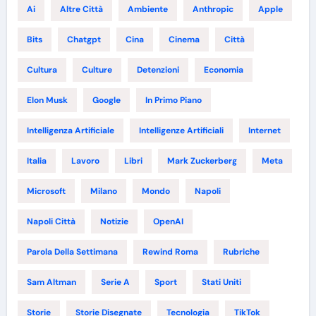
Ai
Altre Città
Ambiente
Anthropic
Apple
Bits
Chatgpt
Cina
Cinema
Città
Cultura
Culture
Detenzioni
Economia
Elon Musk
Google
In Primo Piano
Intelligenza Artificiale
Intelligenze Artificiali
Internet
Italia
Lavoro
Libri
Mark Zuckerberg
Meta
Microsoft
Milano
Mondo
Napoli
Napoli Città
Notizie
OpenAI
Parola Della Settimana
Rewind Roma
Rubriche
Sam Altman
Serie A
Sport
Stati Uniti
Storie
Storie Disegnate
Tecnologia
TikTok