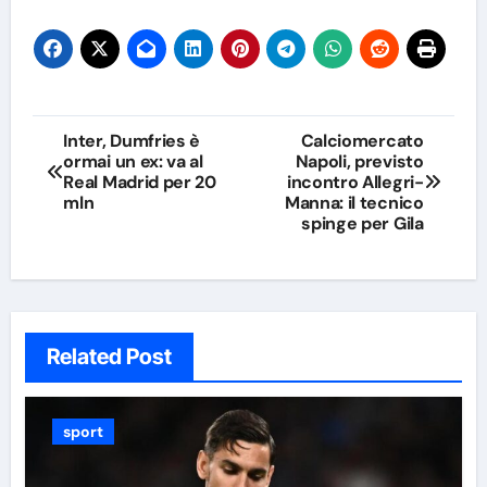
Navigazione
Inter, Dumfries è
Calciomercato
ormai un ex: va al
Napoli, previsto
articoli
Real Madrid per 20
incontro Allegri-
mln
Manna: il tecnico
spinge per Gila
Related Post
sport