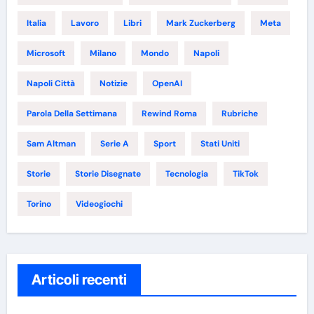
Italia
Lavoro
Libri
Mark Zuckerberg
Meta
Microsoft
Milano
Mondo
Napoli
Napoli Città
Notizie
OpenAI
Parola Della Settimana
Rewind Roma
Rubriche
Sam Altman
Serie A
Sport
Stati Uniti
Storie
Storie Disegnate
Tecnologia
TikTok
Torino
Videogiochi
Articoli recenti