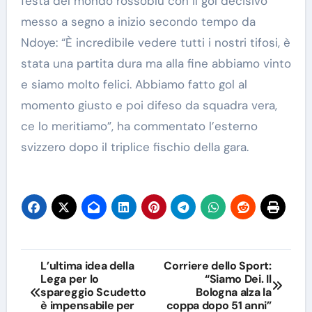
festa del mondo rossoblu con il gol decisivo
messo a segno a inizio secondo tempo da
Ndoye: “È incredibile vedere tutti i nostri tifosi, è
stata una partita dura ma alla fine abbiamo vinto
e siamo molto felici. Abbiamo fatto gol al
momento giusto e poi difeso da squadra vera,
ce lo meritiamo”, ha commentato l’esterno
svizzero dopo il triplice fischio della gara.
Navigazione
L’ultima idea della
Corriere dello Sport:
Lega per lo
“Siamo Dei. Il
articoli
spareggio Scudetto
Bologna alza la
è impensabile per
coppa dopo 51 anni”