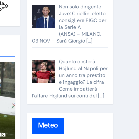
la
Non solo dirigente
o”
Juve: Chiellini eletto
consigliere FIGC per
la Serie A
(ANSA) – MILANO,
03 NOV – Sarà Giorgio
[…]
Quanto costerà
Hojlund al Napoli per
un anno tra prestito
e ingaggio? La cifra
Come impatterà
l’affare Hojlund sui conti del
[…]
Meteo
ma