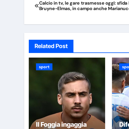
Navigazione
Calcio in tv, le gare trasmesse oggi: sfida
Bruyne-Elmas, in campo anche Marianuc
articoli
Related Post
sport
spo
Il Foggia ingaggia
Dif