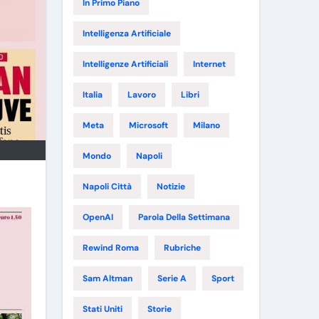
In Primo Piano
Intelligenza Artificiale
Intelligenze Artificiali
Internet
Italia
Lavoro
Libri
Meta
Microsoft
Milano
Mondo
Napoli
Napoli Città
Notizie
OpenAI
Parola Della Settimana
Rewind Roma
Rubriche
Sam Altman
Serie A
Sport
Stati Uniti
Storie