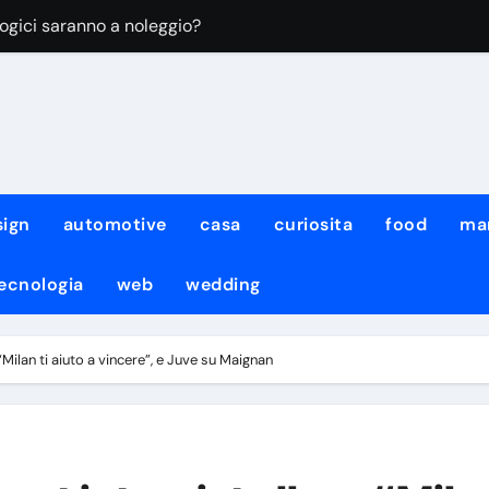
rtiere del Napoli firma fino al 2027
un grande gol firma il 2-0 all’Osasuna
ano: Napoli in vantaggio contro l’Osasuna
isson, quanti top in panchina
Rafa Marin: il motivo
sign
automotive
casa
curiosita
food
ma
rogramma rispettato dopo la fine delle vacanze
ecnologia
web
wedding
o La Coruña: comunicato e formula
 “Certificato imbarazzante, sembrava un tentativo di estorsione
“Milan ti aiuto a vincere”, e Juve su Maignan
kTok di fare video con spezzoni di alcuni dei suoi film e serie