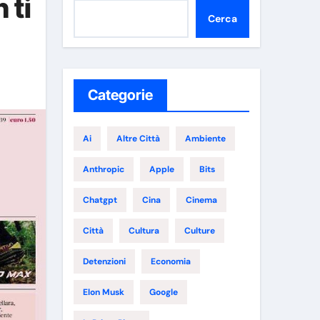
 ti
Cerca
Categorie
Ai
Altre Città
Ambiente
Anthropic
Apple
Bits
Chatgpt
Cina
Cinema
Città
Cultura
Culture
Detenzioni
Economia
Elon Musk
Google