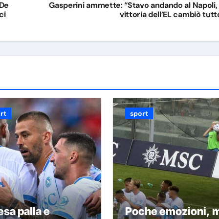
 De
Gasperini ammette: “Stavo andando al Napoli, 
ci
vittoria dell’EL cambiò tutt
rt
sport
esa palla e
Poche emozioni, 