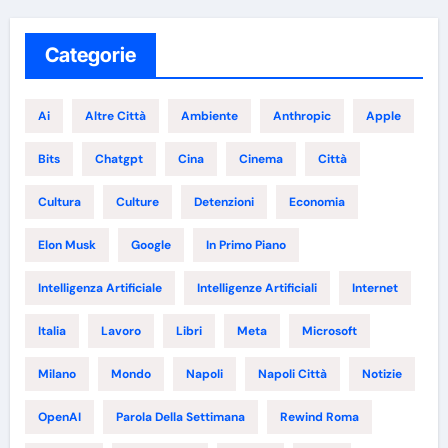
Categorie
Ai
Altre Città
Ambiente
Anthropic
Apple
Bits
Chatgpt
Cina
Cinema
Città
Cultura
Culture
Detenzioni
Economia
Elon Musk
Google
In Primo Piano
Intelligenza Artificiale
Intelligenze Artificiali
Internet
Italia
Lavoro
Libri
Meta
Microsoft
Milano
Mondo
Napoli
Napoli Città
Notizie
OpenAI
Parola Della Settimana
Rewind Roma