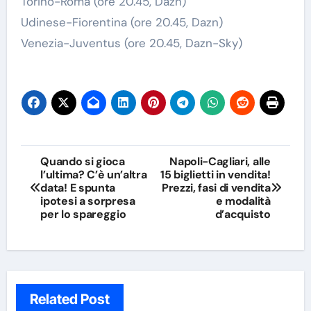
Torino-Roma (ore 20.45, Dazn)
Udinese-Fiorentina (ore 20.45, Dazn)
Venezia-Juventus (ore 20.45, Dazn-Sky)
Navigazione
Quando si gioca
Napoli-Cagliari, alle
l’ultima? C’è un’altra
15 biglietti in vendita!
articoli
data! E spunta
Prezzi, fasi di vendita
ipotesi a sorpresa
e modalità
per lo spareggio
d’acquisto
Related Post