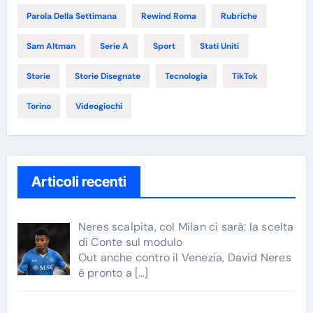
Parola Della Settimana
Rewind Roma
Rubriche
Sam Altman
Serie A
Sport
Stati Uniti
Storie
Storie Disegnate
Tecnologia
TikTok
Torino
Videogiochi
Articoli recenti
Neres scalpita, col Milan ci sarà: la scelta
di Conte sul modulo
Out anche contro il Venezia, David Neres
è pronto a
[…]