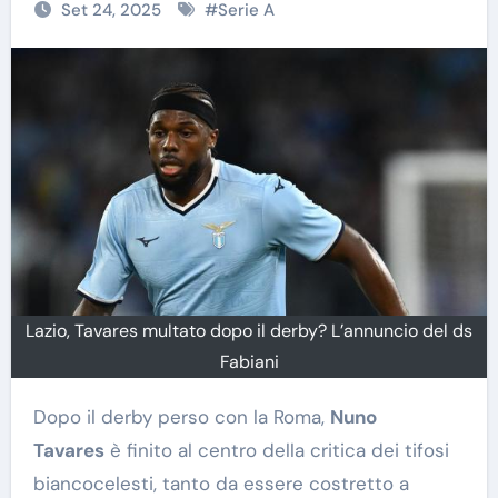
Set 24, 2025
#
Serie A
Lazio, Tavares multato dopo il derby? L’annuncio del ds
Fabiani
Dopo il derby perso con la Roma,
Nuno
Tavares
è finito al centro della critica dei tifosi
biancocelesti, tanto da essere costretto a