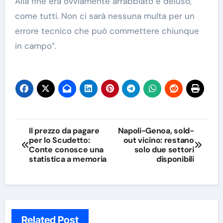
Alla fine era ovviamente arrabbiato e deluso,
come tutti. Non ci sarà nessuna multa per un
errore tecnico che può commettere chiunque
in campo”.
Navigazione
Il prezzo da pagare
Napoli-Genoa, sold-
per lo Scudetto:
out vicino: restano
articoli
Conte conosce una
solo due settori
statistica a memoria
disponibili
Related Post