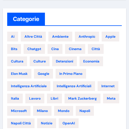
Categorie
Ai
Altre Città
Ambiente
Anthropic
Apple
Bits
Chatgpt
Cina
Cinema
Città
Cultura
Culture
Detenzioni
Economia
Elon Musk
Google
In Primo Piano
Intelligenza Artificiale
Intelligenze Artificiali
Internet
Italia
Lavoro
Libri
Mark Zuckerberg
Meta
Microsoft
Milano
Mondo
Napoli
Napoli Città
Notizie
OpenAI