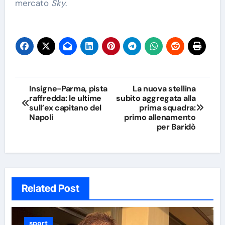
mercato
Sky
.
Navigazione
Insigne-Parma, pista
La nuova stellina
raffredda: le ultime
subito aggregata alla
articoli
sull’ex capitano del
prima squadra:
Napoli
primo allenamento
per Baridò
Related Post
sport