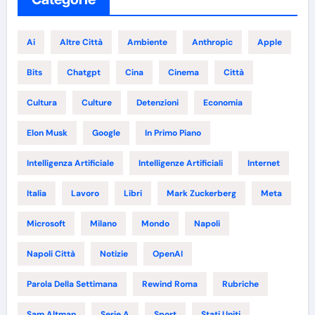
Ai
Altre Città
Ambiente
Anthropic
Apple
Bits
Chatgpt
Cina
Cinema
Città
Cultura
Culture
Detenzioni
Economia
Elon Musk
Google
In Primo Piano
Intelligenza Artificiale
Intelligenze Artificiali
Internet
Italia
Lavoro
Libri
Mark Zuckerberg
Meta
Microsoft
Milano
Mondo
Napoli
Napoli Città
Notizie
OpenAI
Parola Della Settimana
Rewind Roma
Rubriche
Sam Altman
Serie A
Sport
Stati Uniti