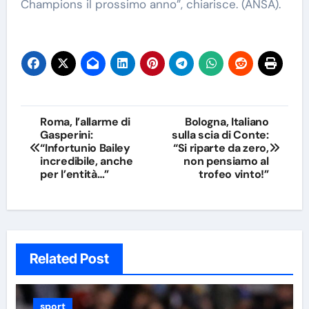
Champions il prossimo anno”, chiarisce. (ANSA).
Navigazione
Roma, l’allarme di
Bologna, Italiano
Gasperini:
sulla scia di Conte:
articoli
“Infortunio Bailey
“Si riparte da zero,
incredibile, anche
non pensiamo al
per l’entità…”
trofeo vinto!”
Related Post
sport