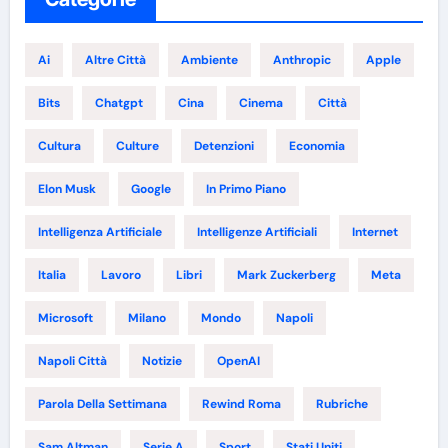
Ai
Altre Città
Ambiente
Anthropic
Apple
Bits
Chatgpt
Cina
Cinema
Città
Cultura
Culture
Detenzioni
Economia
Elon Musk
Google
In Primo Piano
Intelligenza Artificiale
Intelligenze Artificiali
Internet
Italia
Lavoro
Libri
Mark Zuckerberg
Meta
Microsoft
Milano
Mondo
Napoli
Napoli Città
Notizie
OpenAI
Parola Della Settimana
Rewind Roma
Rubriche
Sam Altman
Serie A
Sport
Stati Uniti