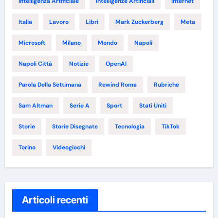
Intelligenza Artificiale
Intelligenze Artificiali
Internet
Italia
Lavoro
Libri
Mark Zuckerberg
Meta
Microsoft
Milano
Mondo
Napoli
Napoli Città
Notizie
OpenAI
Parola Della Settimana
Rewind Roma
Rubriche
Sam Altman
Serie A
Sport
Stati Uniti
Storie
Storie Disegnate
Tecnologia
TikTok
Torino
Videogiochi
Articoli recenti