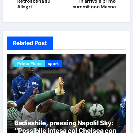
Retroscena su
in arrivo e primo
Allegri”
summit con Manna
Related Post
Primo Piano
sport
Badiashile, pressing Napoli! Sky:
“Possibile intesa col Chelsea con