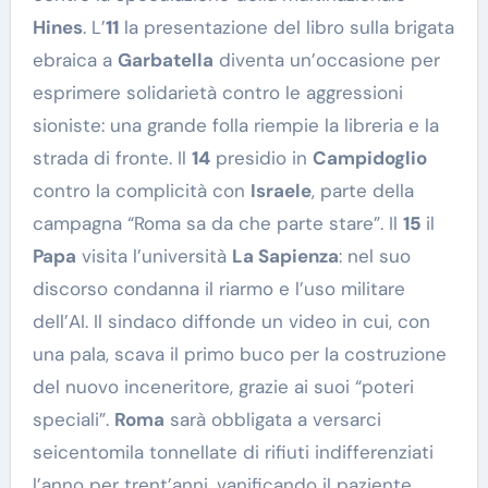
Hines
. L’
11
la presentazione del libro sulla brigata
ebraica a
Garbatella
diventa un’occasione per
esprimere solidarietà contro le aggressioni
sioniste: una grande folla riempie la libreria e la
strada di fronte. Il
14
presidio in
Campidoglio
contro la complicità con
Israele
, parte della
campagna “Roma sa da che parte stare”. Il
15
il
Papa
visita l’università
La Sapienza
: nel suo
discorso condanna il riarmo e l’uso militare
dell’AI. Il sindaco diffonde un video in cui, con
una pala, scava il primo buco per la costruzione
del nuovo inceneritore, grazie ai suoi “poteri
speciali”.
Roma
sarà obbligata a versarci
seicentomila tonnellate di rifiuti indifferenziati
l’anno per trent’anni, vanificando il paziente