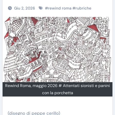
Giu 2, 2026
#
rewind roma
#
rubriche
Rewind Roma, maggio 2026 # Attentati sionisti e panini
con la porchetta
(disegno di peppe cerillo)