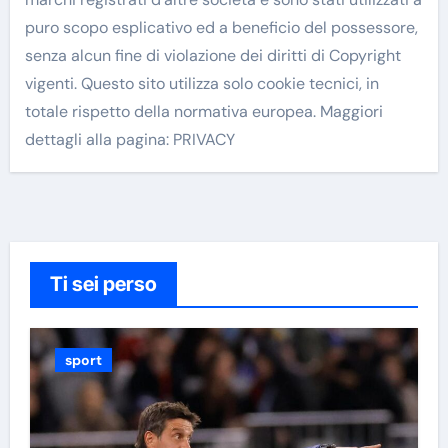
puro scopo esplicativo ed a beneficio del possessore,
senza alcun fine di violazione dei diritti di Copyright
vigenti. Questo sito utilizza solo cookie tecnici, in
totale rispetto della normativa europea. Maggiori
dettagli alla pagina: PRIVACY
Ti sei perso
sport