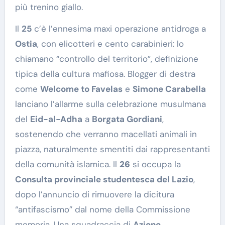
più trenino giallo.
Il
25
c’è l’ennesima maxi operazione antidroga a
Ostia
, con elicotteri e cento carabinieri: lo
chiamano “controllo del territorio”, definizione
tipica della cultura mafiosa. Blogger di destra
come
Welcome to Favelas
e
Simone Carabella
lanciano l’allarme sulla celebrazione musulmana
del
Eid-al-Adha
a
Borgata Gordiani
,
sostenendo che verranno macellati animali in
piazza, naturalmente smentiti dai rappresentanti
della comunità islamica. Il
26
si occupa la
Consulta provinciale studentesca del Lazio
,
dopo l’annuncio di rimuovere la dicitura
“antifascismo” dal nome della Commissione
memoria. Una squadraccia di
Azione