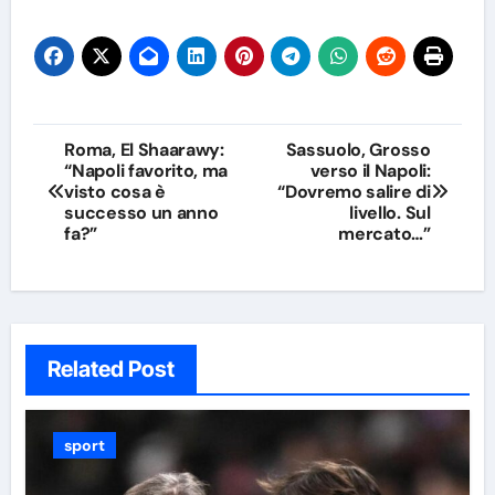
Navigazione
Roma, El Shaarawy:
Sassuolo, Grosso
“Napoli favorito, ma
verso il Napoli:
articoli
visto cosa è
“Dovremo salire di
successo un anno
livello. Sul
fa?”
mercato…”
Related Post
sport