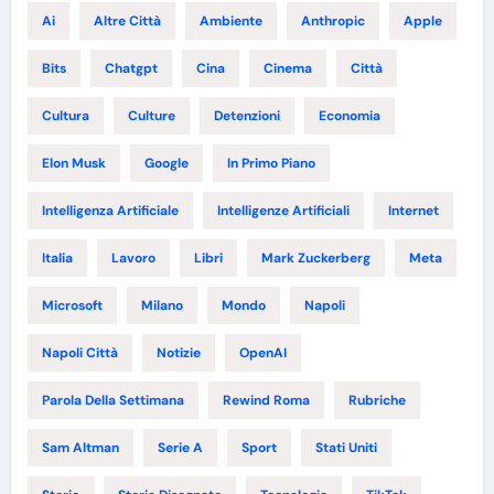
Ai
Altre Città
Ambiente
Anthropic
Apple
Bits
Chatgpt
Cina
Cinema
Città
Cultura
Culture
Detenzioni
Economia
Elon Musk
Google
In Primo Piano
Intelligenza Artificiale
Intelligenze Artificiali
Internet
Italia
Lavoro
Libri
Mark Zuckerberg
Meta
Microsoft
Milano
Mondo
Napoli
Napoli Città
Notizie
OpenAI
Parola Della Settimana
Rewind Roma
Rubriche
Sam Altman
Serie A
Sport
Stati Uniti