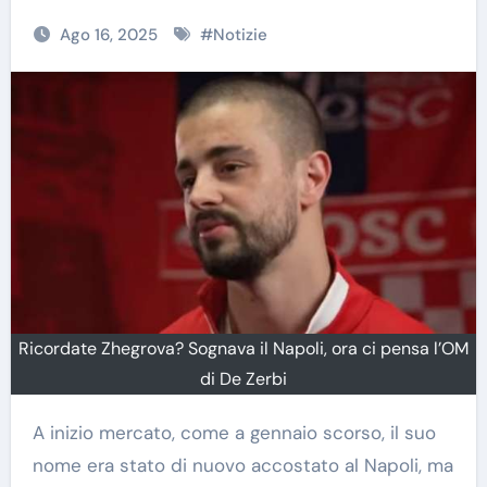
Ago 16, 2025
#
Notizie
Ricordate Zhegrova? Sognava il Napoli, ora ci pensa l’OM
di De Zerbi
A inizio mercato, come a gennaio scorso, il suo
nome era stato di nuovo accostato al Napoli, ma