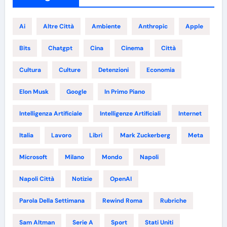
Ai
Altre Città
Ambiente
Anthropic
Apple
Bits
Chatgpt
Cina
Cinema
Città
Cultura
Culture
Detenzioni
Economia
Elon Musk
Google
In Primo Piano
Intelligenza Artificiale
Intelligenze Artificiali
Internet
Italia
Lavoro
Libri
Mark Zuckerberg
Meta
Microsoft
Milano
Mondo
Napoli
Napoli Città
Notizie
OpenAI
Parola Della Settimana
Rewind Roma
Rubriche
Sam Altman
Serie A
Sport
Stati Uniti