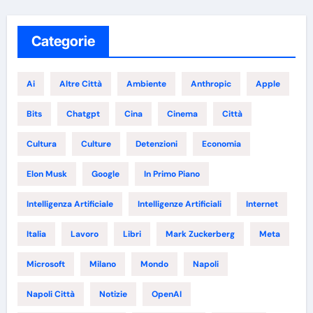
Categorie
Ai
Altre Città
Ambiente
Anthropic
Apple
Bits
Chatgpt
Cina
Cinema
Città
Cultura
Culture
Detenzioni
Economia
Elon Musk
Google
In Primo Piano
Intelligenza Artificiale
Intelligenze Artificiali
Internet
Italia
Lavoro
Libri
Mark Zuckerberg
Meta
Microsoft
Milano
Mondo
Napoli
Napoli Città
Notizie
OpenAI