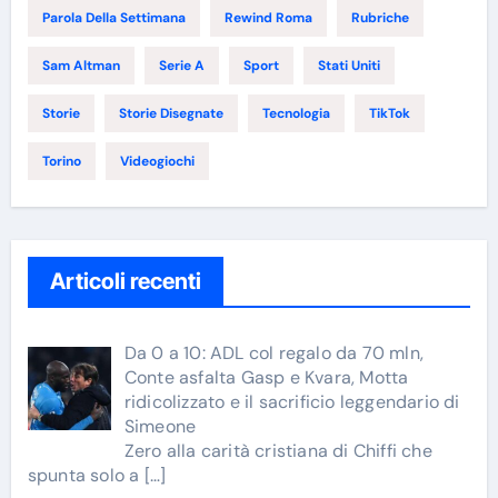
Parola Della Settimana
Rewind Roma
Rubriche
Sam Altman
Serie A
Sport
Stati Uniti
Storie
Storie Disegnate
Tecnologia
TikTok
Torino
Videogiochi
Articoli recenti
Da 0 a 10: ADL col regalo da 70 mln,
Conte asfalta Gasp e Kvara, Motta
ridicolizzato e il sacrificio leggendario di
Simeone
Zero alla carità cristiana di Chiffi che
spunta solo a
[…]