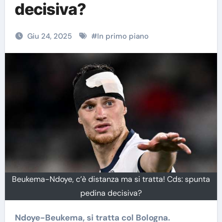
decisiva?
Giu 24, 2025
#
In primo piano
Beukema-Ndoye, c’è distanza ma si tratta! Cds: spunta
pedina decisiva?
Ndoye-Beukema, si tratta col Bologna.