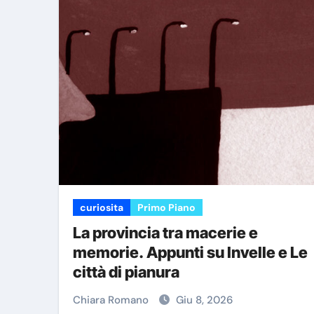
curiosita
Primo Piano
La provincia tra macerie e
memorie. Appunti su Invelle e Le
città di pianura
Chiara Romano
Giu 8, 2026