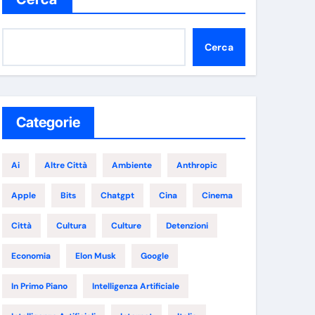
Cerca
Categorie
Ai
Altre Città
Ambiente
Anthropic
Apple
Bits
Chatgpt
Cina
Cinema
Città
Cultura
Culture
Detenzioni
Economia
Elon Musk
Google
In Primo Piano
Intelligenza Artificiale