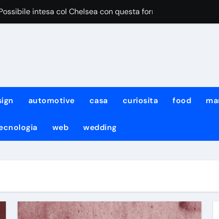
“Possibile intesa col Chelsea con questa formula”
iace Aguerd del Marsiglia”
egri pensa al cambio modulo per lui
iale DeepMind ha cambiato amministratore delegato e perso quat
iale di Meta ha attaccato i sistemi di un’altra azienda: non è l
sign
automotive
casa
curiosita
food
ma
urro non sarà solo team manager, i dettagli
to fermato dal diluvio, lavoro atletico con KDB e Neres!
ecnologia
web
wedding
: per Neres e De Bruyne lavoro atletico col gruppo
con il Napoli non ci sarà il neo-acquisto Meichtry
mo noi quelli da battere”