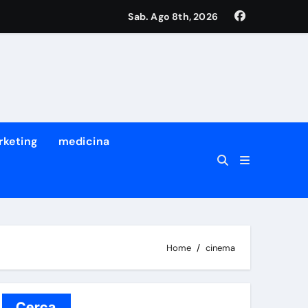
Sab. Ago 8th, 2026
tro dei suoi migliori ricercatori
a prima volta che succede
rketing
medicina
Home
cinema
Cerca