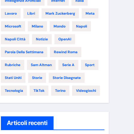
Intelligenze Artificiali
Internet
Italia
Lavoro
Libri
Mark Zuckerberg
Meta
Microsoft
Milano
Mondo
Napoli
Napoli Città
Notizie
OpenAI
Parola Della Settimana
Rewind Roma
Rubriche
Sam Altman
Serie A
Sport
Stati Uniti
Storie
Storie Disegnate
Tecnologia
TikTok
Torino
Videogiochi
Articoli recenti