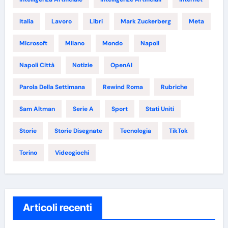
Italia
Lavoro
Libri
Mark Zuckerberg
Meta
Microsoft
Milano
Mondo
Napoli
Napoli Città
Notizie
OpenAI
Parola Della Settimana
Rewind Roma
Rubriche
Sam Altman
Serie A
Sport
Stati Uniti
Storie
Storie Disegnate
Tecnologia
TikTok
Torino
Videogiochi
Articoli recenti