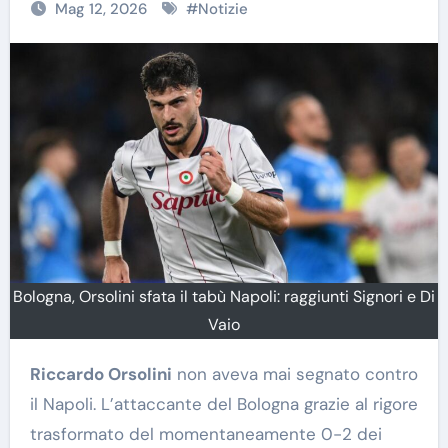
Mag 12, 2026
#
Notizie
Bologna, Orsolini sfata il tabù Napoli: raggiunti Signori e Di
Vaio
Riccardo Orsolini
non aveva mai segnato contro
il Napoli. L’attaccante del Bologna grazie al rigore
trasformato del momentaneamente 0-2 dei