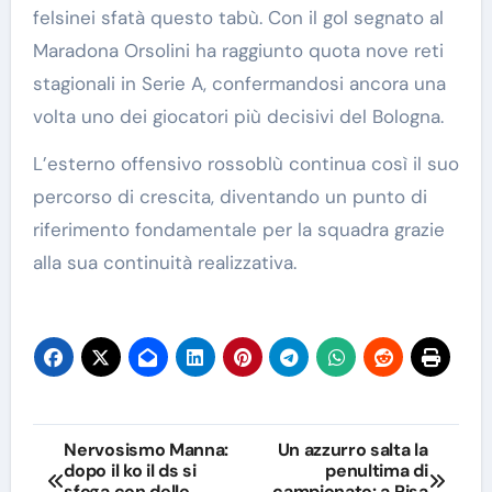
felsinei sfatà questo tabù. Con il gol segnato al
Maradona Orsolini ha raggiunto quota nove reti
stagionali in Serie A, confermandosi ancora una
volta uno dei giocatori più decisivi del Bologna.
L’esterno offensivo rossoblù continua così il suo
percorso di crescita, diventando un punto di
riferimento fondamentale per la squadra grazie
alla sua continuità realizzativa.
Navigazione
Nervosismo Manna:
Un azzurro salta la
dopo il ko il ds si
penultima di
articoli
sfoga con delle
campionato: a Pisa