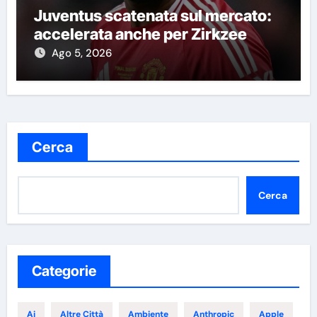
Juventus scatenata sul mercato:
accelerata anche per Zirkzee
Ago 5, 2026
Cerca
Cerca
Categorie
Ai
Altre Città
Ambiente
Anthropic
Apple