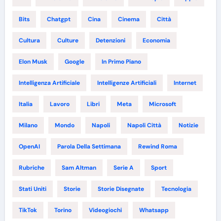
Bits
Chatgpt
Cina
Cinema
Città
Cultura
Culture
Detenzioni
Economia
Elon Musk
Google
In Primo Piano
Intelligenza Artificiale
Intelligenze Artificiali
Internet
Italia
Lavoro
Libri
Meta
Microsoft
Milano
Mondo
Napoli
Napoli Città
Notizie
OpenAI
Parola Della Settimana
Rewind Roma
Rubriche
Sam Altman
Serie A
Sport
Stati Uniti
Storie
Storie Disegnate
Tecnologia
TikTok
Torino
Videogiochi
Whatsapp