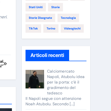
Stati Uniti
Storie
neri.
Storie Disegnate
Tecnologia
TikTok
Torino
Videogiochi
Articoli recenti
al
i”
Calciomercato
Napoli, Atubolu idea
per la porta: c’è il
gradimento del
tedesco
Il Napoli segue con attenzione
Noah Atubolu. Secondo
[…]