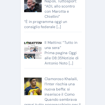
Napoli, Tuttosport:
“ADL allo scontro
con Marotta e
Chiellini”
“È in programma oggi un
consiglio federale
[…]
Il Mattino: “Tutto in
una sera”
Prima pagina Oggi
alle 08:35Notizie di
Antonio Noto
[…]
Clamoroso Khalaili,
l’Inter rischia una
nuova beffa: si
inserisce il Como
Quando sembrava
ormai tutto apparecchiato per il