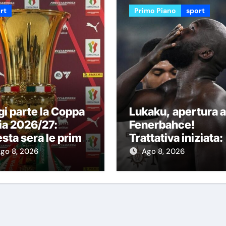
rt
Primo Piano
sport
i parte la Coppa
Lukaku, apertura a
lia 2026/27:
Fenerbahce!
sta sera le prime
Trattativa iniziata:
 partite
vuole trasferirsi al
go 8, 2026
Ago 8, 2026
più presto