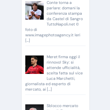
Conte torna a
parlare: domani la
conferenza stampa
da Castel di Sangro
TuttoNapoli.net ©
foto di
www.imagephotoagency.it Ieri
[…]
Meret firma oggi il
rinnovo! Sky: si
attende ufficialità,
scelta fatta sul vice
Luca Marchetti,
giornalista ed esperto di
mercato, ai
[…]
Sblocco mercato