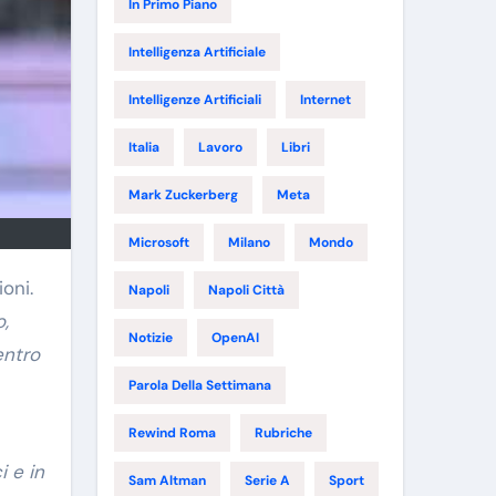
In Primo Piano
Intelligenza Artificiale
Intelligenze Artificiali
Internet
Italia
Lavoro
Libri
Mark Zuckerberg
Meta
Microsoft
Milano
Mondo
oni.
Napoli
Napoli Città
o,
Notizie
OpenAI
entro
Parola Della Settimana
Rewind Roma
Rubriche
i e in
Sam Altman
Serie A
Sport