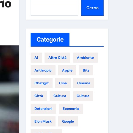
rio
Cerca
Categorie
Ai
Altre Città
Ambiente
Anthropic
Apple
Bits
Chatgpt
Cina
Cinema
Città
Cultura
Culture
Detenzioni
Economia
Elon Musk
Google