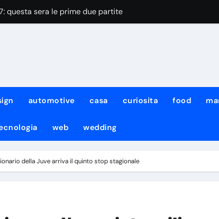
7: questa sera le prime due partite
ttativa iniziata: vuole trasferirsi al più presto
lda! Venerato: “C’è già l’accordo verbale con l’agente”
 il sostegno del calcio sudamericano
oli: accordo totale con il Chelsea, le cifre
sign
automotive
casa
curiosita
food
ma
si scalda: il belga apre alla destinazione
ecnologia
web
wedding
ex Napoli passa ai Los Angeles Galaxy
ra con Infantino: Fifa consapevole degli errori commessi
ionario della Juve arriva il quinto stop stagionale
inori: Baldini confermato in U21, si cambia in U19
o: i dettagli dell’operazione