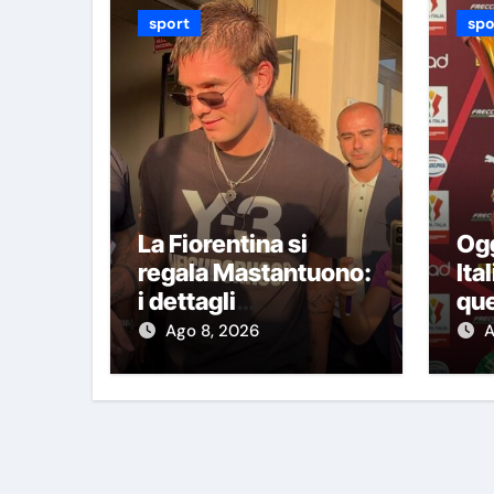
sport
spo
La Fiorentina si
Ogg
regala Mastantuono:
Ita
i dettagli
que
dell’operazione
due
Ago 8, 2026
A