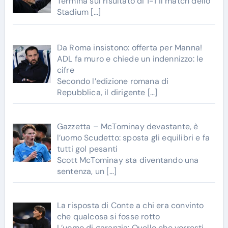
Termina sul risultato di 1-1 il match dello
Stadium
[…]
Da Roma insistono: offerta per Manna!
ADL fa muro e chiede un indennizzo: le
cifre
Secondo l’edizione romana di
Repubblica, il dirigente
[…]
Gazzetta – McTominay devastante, è
l’uomo Scudetto: sposta gli equilibri e fa
tutti gol pesanti
Scott McTominay sta diventando una
sentenza, un
[…]
La risposta di Conte a chi era convinto
che qualcosa si fosse rotto
L’uomo di garanzia: Quello che vorresti