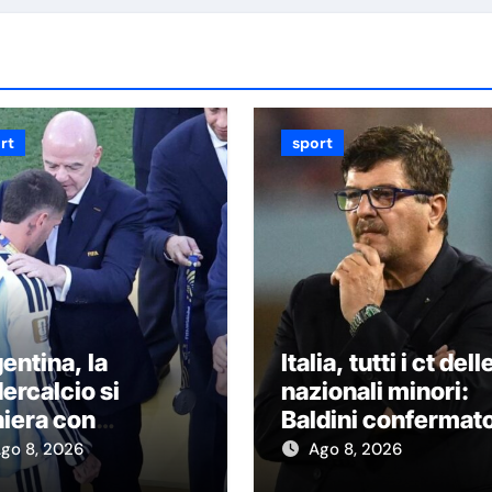
rt
sport
entina, la
Italia, tutti i ct dell
ercalcio si
nazionali minori:
iera con
Baldini confermat
antino: Fifa
in U21, si cambia i
go 8, 2026
Ago 8, 2026
sapevole degli
U19