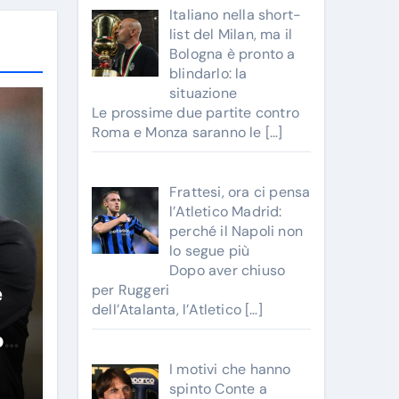
Italiano nella short-
list del Milan, ma il
Bologna è pronto a
blindarlo: la
situazione
Le prossime due partite contro
Roma e Monza saranno le
[…]
Frattesi, ora ci pensa
l’Atletico Madrid:
perché il Napoli non
lo segue più
Dopo aver chiuso
per Ruggeri
e
dell’Atalanta, l’Atletico
[…]
o
n
I motivi che hanno
spinto Conte a