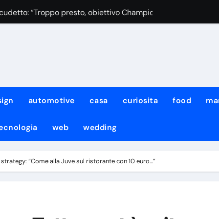
Scudetto: “Troppo presto, obiettivo Champions”
rge e problema liste! Amorim: “Penserò a dei tagli”
tesa col Chelsea! Resta distanza sulla formula
ex Napoli passa ai Los Angeles Galaxy
sign
automotive
casa
curiosita
food
ma
ecnologia
web
wedding
 strategy: “Come alla Juve sul ristorante con 10 euro…”