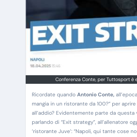
Conferenza Conte, per Tuttosport è e
Ricordate quando
Antonio Conte,
all’epoca
mangia in un ristorante da 100?” per aprire 
all’addio? Evidentemente parte da questa 
parlando di “Exit strategy”, all’allenatore o
‘ristorante Juve’: “Napoli, qui tante cose no