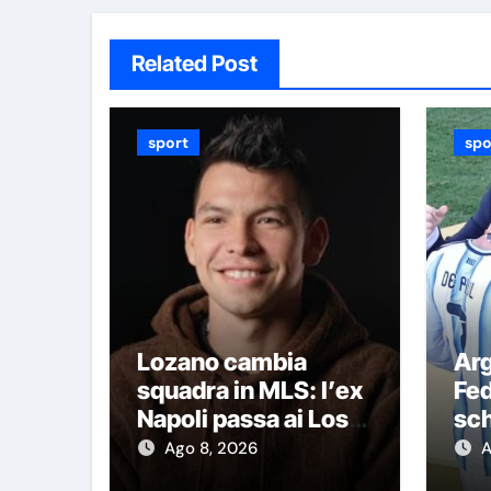
Related Post
sport
spo
Lozano cambia
Arg
squadra in MLS: l’ex
Fed
Napoli passa ai Los
sch
Angeles Galaxy
Inf
Ago 8, 2026
A
con