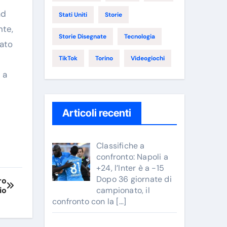
ad
Stati Uniti
Storie
nte,
Storie Disegnate
Tecnologia
tato
TikTok
Torino
Videogiochi
 a
Articoli recenti
Classifiche a
confronto: Napoli a
+24, l’Inter è a -15
Dopo 36 giornate di
ro
io
campionato, il
confronto con la
[…]