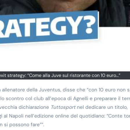
xit strategy: “Come alla Juve sul ristorante con 10 euro…”
 allenatore della Juventus, disse che “con 10 euro non s
lo scontro col club all’epoca di Agnelli e preparare il te
vecchia dichiarazione
Tuttosport
nel dedicare un titolo,
ggi al Napoli nell’edizione online del quotidiano: “Conte to
n si possono fare””.