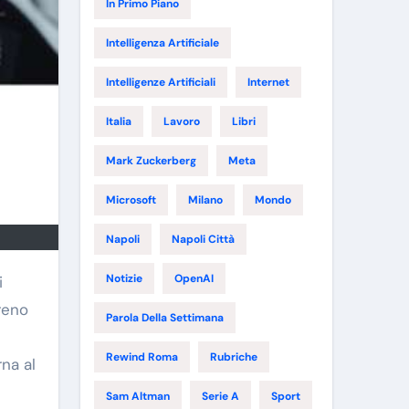
In Primo Piano
Intelligenza Artificiale
Intelligenze Artificiali
Internet
Italia
Lavoro
Libri
Mark Zuckerberg
Meta
Microsoft
Milano
Mondo
Napoli
Napoli Città
Notizie
OpenAI
i
rreno
Parola Della Settimana
Rewind Roma
Rubriche
rna al
Sam Altman
Serie A
Sport