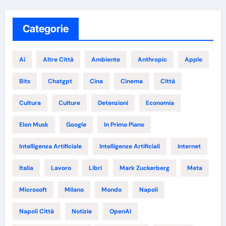
Categorie
Ai
Altre Città
Ambiente
Anthropic
Apple
Bits
Chatgpt
Cina
Cinema
Città
Cultura
Culture
Detenzioni
Economia
Elon Musk
Google
In Primo Piano
Intelligenza Artificiale
Intelligenze Artificiali
Internet
Italia
Lavoro
Libri
Mark Zuckerberg
Meta
Microsoft
Milano
Mondo
Napoli
Napoli Città
Notizie
OpenAI