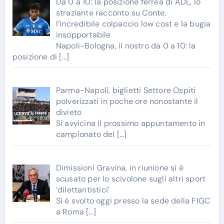
Da 0 a 10: la posizione ferrea di ADL, lo
straziante racconto su Conte,
l’incredibile colpaccio low cost e la bugia
insopportabile
Napoli-Bologna, il nostro da 0 a 10: la
posizione di
[…]
Parma-Napoli, biglietti Settore Ospiti
polverizzati in poche ore nonostante il
divieto
Si avvicina il prossimo appuntamento in
campionato del
[…]
Dimissioni Gravina, in riunione si è
scusato per lo scivolone sugli altri sport
‘dilettantistici’
Si è svolto oggi presso la sede della FIGC
a Roma
[…]