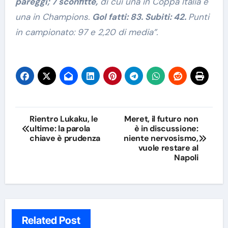
pareggi; 7 sconfitte,
di cui una in Coppa Italia e
una in Champions.
Gol fatti: 83. Subiti: 42.
Punti
in campionato: 97 e 2,20 di media”.
Navigazione
Rientro Lukaku, le
Meret, il futuro non
ultime: la parola
è in discussione:
articoli
chiave è prudenza
niente nervosismo,
vuole restare al
Napoli
Related Post