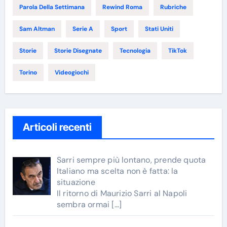
Parola Della Settimana
Rewind Roma
Rubriche
Sam Altman
Serie A
Sport
Stati Uniti
Storie
Storie Disegnate
Tecnologia
TikTok
Torino
Videogiochi
Articoli recenti
Sarri sempre più lontano, prende quota
Italiano ma scelta non è fatta: la
situazione
Il ritorno di Maurizio Sarri al Napoli
sembra ormai
[…]