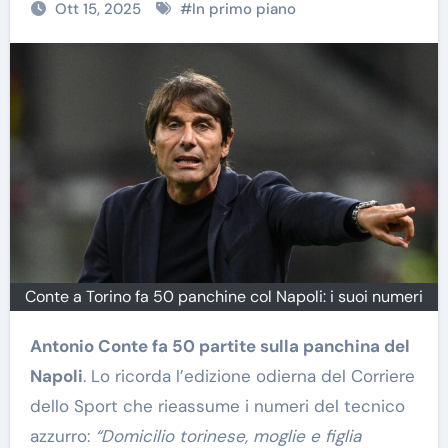
Ott 15, 2025
#
In primo piano
Conte a Torino fa 50 panchine col Napoli: i suoi numeri
Antonio Conte fa 50 partite sulla panchina del
Napoli
. Lo ricorda l’edizione odierna del Corriere
dello Sport che rieassume i numeri del tecnico
azzurro:
“Domicilio torinese, moglie e figlia