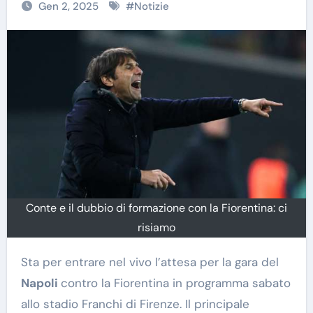
Gen 2, 2025
#
Notizie
Conte e il dubbio di formazione con la Fiorentina: ci
risiamo
Sta per entrare nel vivo l’attesa per la gara del
Napoli
contro la Fiorentina in programma sabato
allo stadio Franchi di Firenze. Il principale