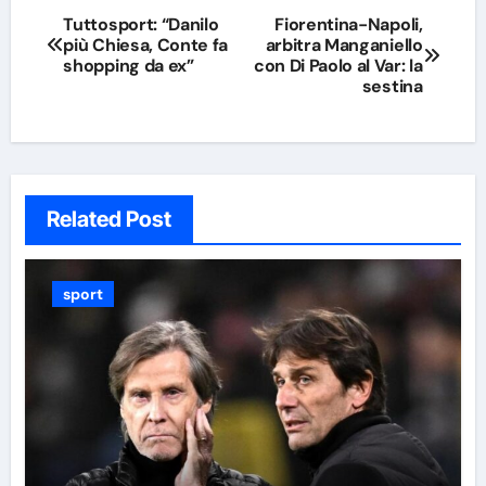
Navigazione
Tuttosport: “Danilo
Fiorentina-Napoli,
più Chiesa, Conte fa
arbitra Manganiello
articoli
shopping da ex”
con Di Paolo al Var: la
sestina
Related Post
sport