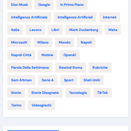
Elon Musk
Google
In Primo Piano
Intelligenza Artificiale
Intelligenze Artificiali
Internet
Italia
Lavoro
Libri
Mark Zuckerberg
Meta
Microsoft
Milano
Mondo
Napoli
Napoli Città
Notizie
OpenAI
Parola Della Settimana
Rewind Roma
Rubriche
Sam Altman
Serie A
Sport
Stati Uniti
Storie
Storie Disegnate
Tecnologia
TikTok
Torino
Videogiochi