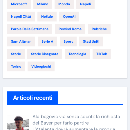
Microsoft
Milano
Mondo
Napoli
Napoli Città
Notizie
OpenAI
Parola Della Settimana
Rewind Roma
Rubriche
Sam Altman
Serie A
Sport
Stati Uniti
Storie
Storie Disegnate
Tecnologia
TikTok
Torino
Videogiochi
Articoli recenti
Alajbegovic via senza sconti: la richiesta
del Bayer per farlo partire
L’Atalanta dovrà aumentare la propria