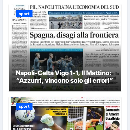
sport
Napoli-Celta Vigo 1-1, Il Mattino:
“Azzurri, vincono solo gli errori”
sport