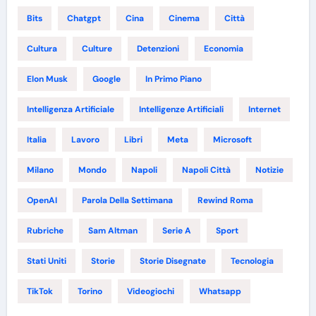
Bits
Chatgpt
Cina
Cinema
Città
Cultura
Culture
Detenzioni
Economia
Elon Musk
Google
In Primo Piano
Intelligenza Artificiale
Intelligenze Artificiali
Internet
Italia
Lavoro
Libri
Meta
Microsoft
Milano
Mondo
Napoli
Napoli Città
Notizie
OpenAI
Parola Della Settimana
Rewind Roma
Rubriche
Sam Altman
Serie A
Sport
Stati Uniti
Storie
Storie Disegnate
Tecnologia
TikTok
Torino
Videogiochi
Whatsapp