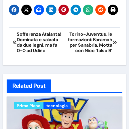
Navigazione
Sofferenza Atalanta!
Torino-Juventus, le
Dominata e salvata
formazioni: Karamoh
articoli
da due legni, ma fa
per Sanabria. Motta
0-0 ad Udine
con Nico ‘falso 9’
Related Post
Primo Piano
tecnologia