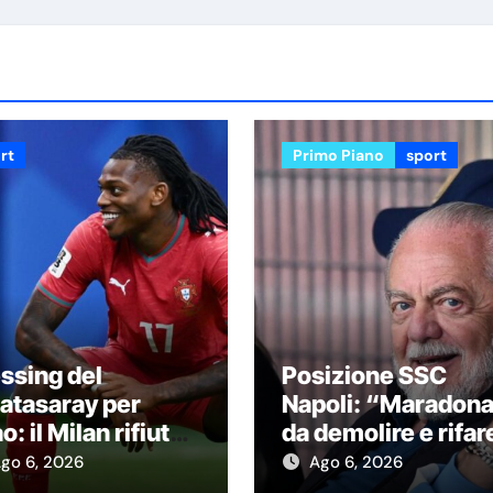
rt
Primo Piano
sport
ssing del
Posizione SSC
atasaray per
Napoli: “Maradon
o: il Milan rifiuta
da demolire e rifar
ma offerta, le
Stadio nuovo in ex
go 6, 2026
Ago 6, 2026
re
area Q8”