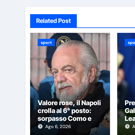
Related Post
sport
spo
Valore rose, il Napoli
Pre
crolla al 6° posto:
Gal
sorpasso Como e
Lea
l’Atalanta è vicina
pri
Ago 6, 2026
A
cif