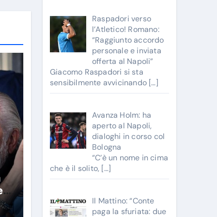
Raspadori verso
l’Atletico! Romano:
“Raggiunto accordo
personale e inviata
offerta al Napoli”
Giacomo Raspadori si sta
sensibilmente avvicinando
[…]
Avanza Holm: ha
aperto al Napoli,
dialoghi in corso col
Bologna
“C’è un nome in cima
che è il solito,
[…]
a
e!
Il Mattino: “Conte
paga la sfuriata: due