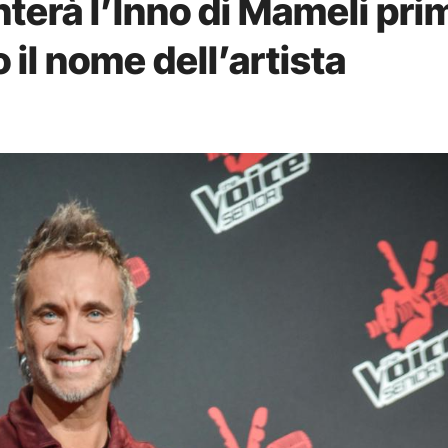
nterà l’Inno di Mameli pri
o il nome dell’artista