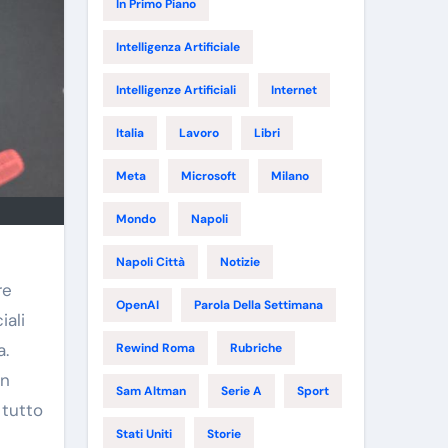
In Primo Piano
Intelligenza Artificiale
Intelligenze Artificiali
Internet
Italia
Lavoro
Libri
Meta
Microsoft
Milano
Mondo
Napoli
Napoli Città
Notizie
re
OpenAI
Parola Della Settimana
iali
a.
Rewind Roma
Rubriche
in
Sam Altman
Serie A
Sport
 tutto
Stati Uniti
Storie