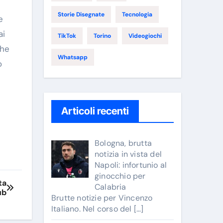
Storie Disegnate
Tecnologia
e
ai
TikTok
Torino
Videogiochi
The
Whatsapp
o
Articoli recenti
Bologna, brutta
notizia in vista del
Napoli: infortunio al
ginocchio per
ta
Calabria
ub
Brutte notizie per Vincenzo
Italiano. Nel corso del
[…]