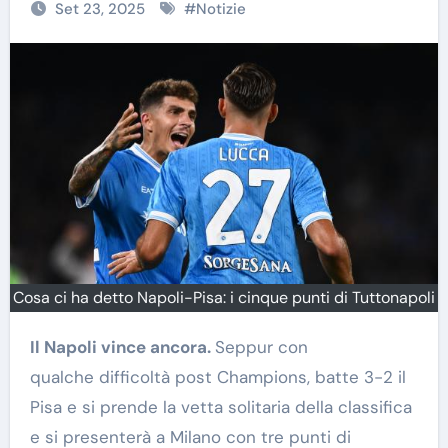
Set 23, 2025
#
Notizie
Cosa ci ha detto Napoli-Pisa: i cinque punti di Tuttonapoli
Il Napoli vince ancora.
Seppur con
qualche difficoltà post Champions, batte 3-2 il
Pisa e si prende la vetta solitaria della classifica
e si presenterà a Milano con tre punti di