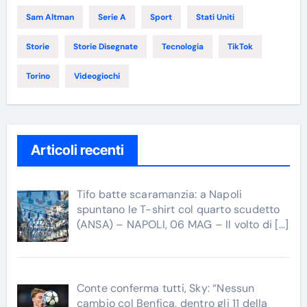
Sam Altman
Serie A
Sport
Stati Uniti
Storie
Storie Disegnate
Tecnologia
TikTok
Torino
Videogiochi
Articoli recenti
Tifo batte scaramanzia: a Napoli
spuntano le T-shirt col quarto scudetto
(ANSA) – NAPOLI, 06 MAG – Il volto di
[…]
Conte conferma tutti, Sky: “Nessun
cambio col Benfica, dentro gli 11 della