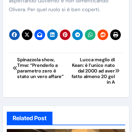
aspettando Gutierrez e non dimenticando
Olivera. Per quel ruolo si è ben coperti.
Navigazione
Spinazzola show,
Lucca meglio di
Tmw: “Prenderlo a
Kean: è l’unico nato
articoli
parametro zero è
dal 2000 ad aver
stato un vero affare”
fatto almeno 20 gol
in A
Related Post