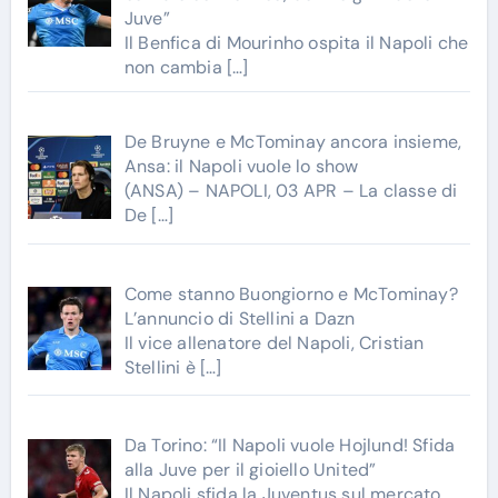
Juve”
Il Benfica di Mourinho ospita il Napoli che
non cambia
[…]
De Bruyne e McTominay ancora insieme,
Ansa: il Napoli vuole lo show
(ANSA) – NAPOLI, 03 APR – La classe di
De
[…]
Come stanno Buongiorno e McTominay?
L’annuncio di Stellini a Dazn
Il vice allenatore del Napoli, Cristian
Stellini è
[…]
Da Torino: “Il Napoli vuole Hojlund! Sfida
alla Juve per il gioiello United”
Il Napoli sfida la Juventus sul mercato.