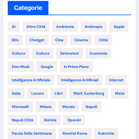
Categorie
Ai
Altre Città
Ambiente
Anthropic
Apple
Bits
Chatgpt
Cina
Cinema
Città
Cultura
Culture
Detenzioni
Economia
Elon Musk
Google
In Primo Piano
Intelligenza Artificiale
Intelligenze Artificiali
Internet
Italia
Lavoro
Libri
Mark Zuckerberg
Meta
Microsoft
Milano
Mondo
Napoli
Napoli Città
Notizie
OpenAI
Parola Della Settimana
Rewind Roma
Rubriche