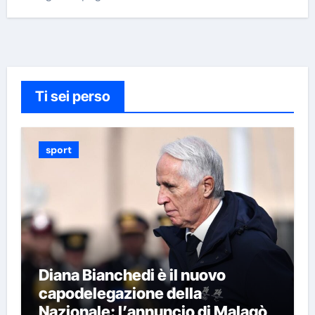
Ti sei perso
sport
Diana Bianchedi è il nuovo
capodelegazione della
Nazionale: l’annuncio di Malagò