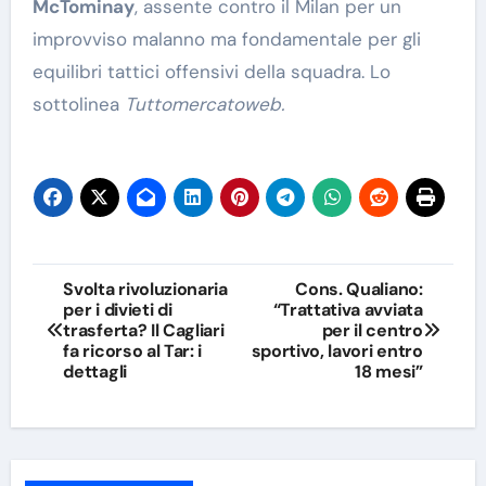
McTominay
, assente contro il Milan per un
improvviso malanno ma fondamentale per gli
equilibri tattici offensivi della squadra. Lo
sottolinea
Tuttomercatoweb.
Navigazione
Svolta rivoluzionaria
Cons. Qualiano:
per i divieti di
“Trattativa avviata
articoli
trasferta? Il Cagliari
per il centro
fa ricorso al Tar: i
sportivo, lavori entro
dettagli
18 mesi”