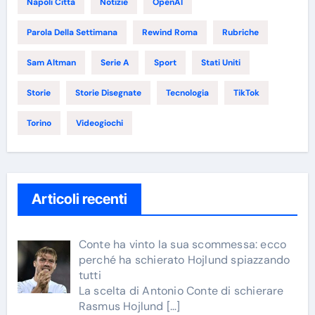
Napoli Città
Notizie
OpenAI
Parola Della Settimana
Rewind Roma
Rubriche
Sam Altman
Serie A
Sport
Stati Uniti
Storie
Storie Disegnate
Tecnologia
TikTok
Torino
Videogiochi
Articoli recenti
Conte ha vinto la sua scommessa: ecco
perché ha schierato Hojlund spiazzando
tutti
La scelta di Antonio Conte di schierare
Rasmus Hojlund
[…]