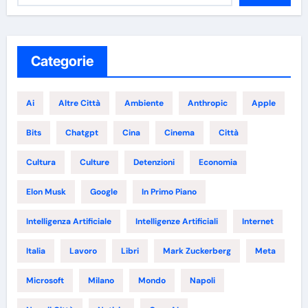
Categorie
Ai
Altre Città
Ambiente
Anthropic
Apple
Bits
Chatgpt
Cina
Cinema
Città
Cultura
Culture
Detenzioni
Economia
Elon Musk
Google
In Primo Piano
Intelligenza Artificiale
Intelligenze Artificiali
Internet
Italia
Lavoro
Libri
Mark Zuckerberg
Meta
Microsoft
Milano
Mondo
Napoli