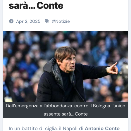
sarà… Conte
Apr 2, 2025
#
Notizie
Dall’emergenza all’abbondanza: contro il Bologna l’unico
assente sarà… Conte
In un battito di ciglia, il Napoli di
Antonio
Conte