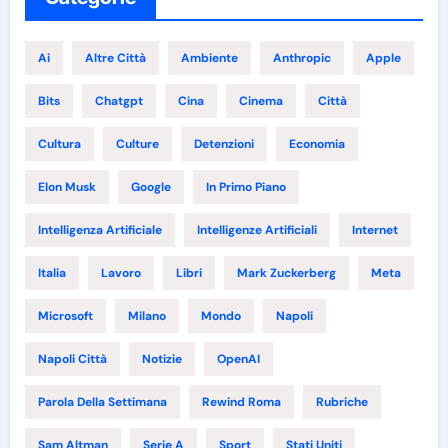
Ai
Altre Città
Ambiente
Anthropic
Apple
Bits
Chatgpt
Cina
Cinema
Città
Cultura
Culture
Detenzioni
Economia
Elon Musk
Google
In Primo Piano
Intelligenza Artificiale
Intelligenze Artificiali
Internet
Italia
Lavoro
Libri
Mark Zuckerberg
Meta
Microsoft
Milano
Mondo
Napoli
Napoli Città
Notizie
OpenAI
Parola Della Settimana
Rewind Roma
Rubriche
Sam Altman
Serie A
Sport
Stati Uniti