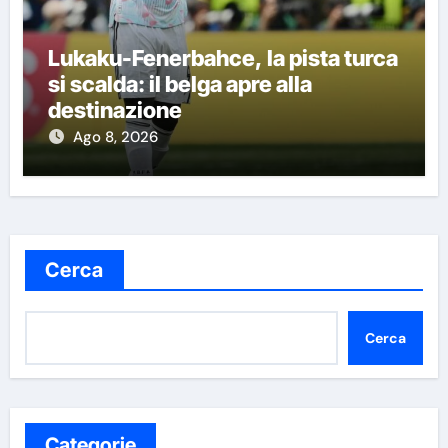
Lukaku-Fenerbahce, la pista turca
si scalda: il belga apre alla
destinazione
Ago 8, 2026
Cerca
Cerca
Categorie