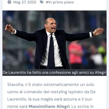
Mag 27, 2025
#
In primo piano
De Laurentiis ha fatto una confessione agli amici su Allegri
Stavolta, c’è stato sistematicamente un solo
uomo al comando del restyling ispirato da De
Laurentiis, la sua maglia sarà azzurra e il suo
nome sarà
Massimiliano
Allegri
. Lo scrive in