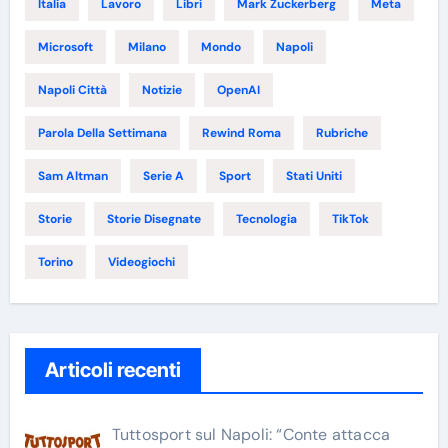
Italia
Lavoro
Libri
Mark Zuckerberg
Meta
Microsoft
Milano
Mondo
Napoli
Napoli Città
Notizie
OpenAI
Parola Della Settimana
Rewind Roma
Rubriche
Sam Altman
Serie A
Sport
Stati Uniti
Storie
Storie Disegnate
Tecnologia
TikTok
Torino
Videogiochi
Articoli recenti
Tuttosport sul Napoli: “Conte attacca