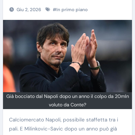
Giu 2, 2026
#
In primo piano
Già bocciato dal Napoli dopo un anno il colpo da 20mln
voluto da Conte?
Calciomercato Napoli, possibile staffetta tra i
pali. E Milinkovic-Savic dopo un anno può già