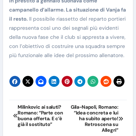
in prestito a gennaio suonava come
campanello d’allarme. La situazione di Vanja fa
il resto.
Il possibile riassetto del reparto portieri
rappresenta così uno dei segnali più evidenti
della nuova fase che il club si appresta a vivere,
con l’obiettivo di costruire una squadra sempre
più funzionale alle idee del prossimo allenatore.
Navigazione
Milinkovic ai saluti?
Gila-Napoli, Romano:
Romano: “Parte con
“Idea concreta e lui
articoli
buona offerta. E c’è
ha subito aperto!
già il sostituto”
Retroscena su
Allegri”