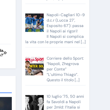
Napoli-Cagliari 10-9
d.c.r (Lucca 27′,
Esposito 67′): passa
il Napoli ai rigori!
Il Napoli si complica
la vita con le proprie mani nel
[…]
da
e?
Corriere dello Sport:
“Napoli, Zhegrova
per Conte”
“L’ultimo Thiago”.
Questo il titolo
[…]
10 luglio ’75, 50 anni
fa Savoldi a Napoli
per 2mld: l’Italia si