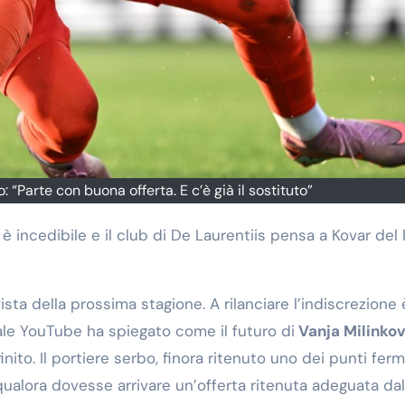
: “Parte con buona offerta. E c’è già il sostituto”
 vista della prossima stagione. A rilanciare l’indiscrezione 
ale YouTube ha spiegato come il futuro di
Vanja Milinkov
nito. Il portiere serbo, finora ritenuto uno dei punti ferm
b qualora dovesse arrivare un’offerta ritenuta adeguata dal