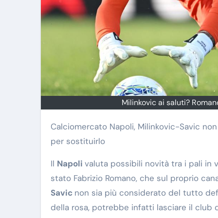
Milinkovic ai saluti? Romano
Calciomercato Napoli, Milinkovic-Savic non è incedibile e il club di De Laurentiis pensa a Kovar del Psv
per sostituirlo
Il
Napoli
valuta possibili novità tra i pali in
stato Fabrizio Romano, che sul proprio can
Savic
non sia più considerato del tutto defi
della rosa, potrebbe infatti lasciare il clu