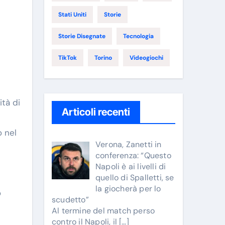
Stati Uniti
Storie
Storie Disegnate
Tecnologia
TikTok
Torino
Videogiochi
tà di
Articoli recenti
o nel
Verona, Zanetti in
conferenza: “Questo
Napoli è ai livelli di
quello di Spalletti, se
la giocherà per lo
o
scudetto”
Al termine del match perso
contro il Napoli, il
[…]