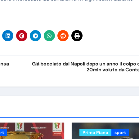
ensa
Già bocciato dal Napoli dopo un anno il colpo 
20mln voluto da Cont
rt
Primo Piano
sport