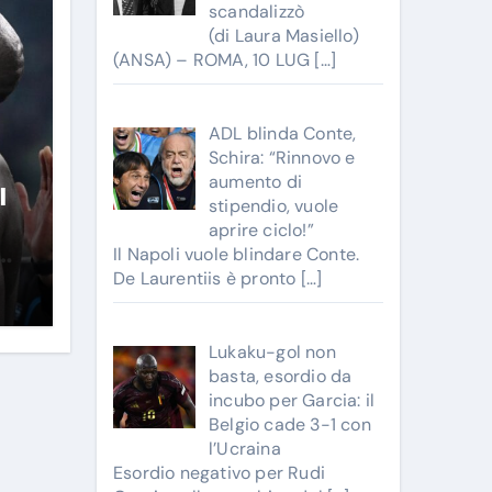
scandalizzò
(di Laura Masiello)
(ANSA) – ROMA, 10 LUG
[…]
ADL blinda Conte,
Schira: “Rinnovo e
aumento di
l
stipendio, vuole
aprire ciclo!”
Il Napoli vuole blindare Conte.
De Laurentiis è pronto
[…]
Lukaku-gol non
basta, esordio da
incubo per Garcia: il
Belgio cade 3-1 con
l’Ucraina
Esordio negativo per Rudi