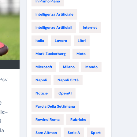
In Primo Piano
Intelligenza Artificiale
Intelligenze Artificiali
Internet
Italia
Lavoro
Libri
Mark Zuckerberg
Meta
Microsoft
Milano
Mondo
Napoli
Napoli Città
Notizie
OpenAI
è
Parola Della Settimana
ic-
Rewind Roma
Rubriche
i
la
Sam Altman
Serie A
Sport