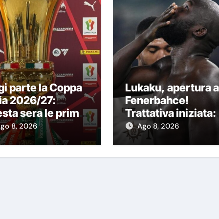
i parte la Coppa
Lukaku, apertura a
lia 2026/27:
Fenerbahce!
sta sera le prime
Trattativa iniziata:
 partite
vuole trasferirsi al
go 8, 2026
Ago 8, 2026
più presto