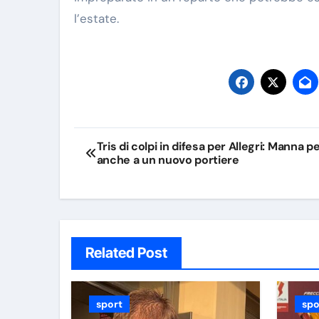
l’estate.
Navigazione
Tris di colpi in difesa per Allegri: Manna p
anche a un nuovo portiere
articoli
Related Post
sport
spo