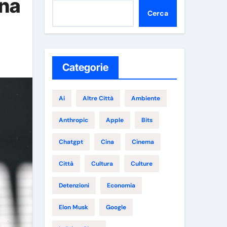
ona
Cerca
Categorie
Ai
Altre Città
Ambiente
Anthropic
Apple
Bits
Chatgpt
Cina
Cinema
Città
Cultura
Culture
Detenzioni
Economia
Elon Musk
Google