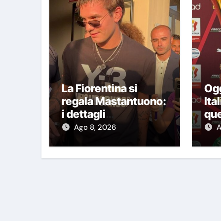
La Fiorentina si
Ogg
regala Mastantuono:
Ita
i dettagli
que
dell’operazione
due
Ago 8, 2026
A