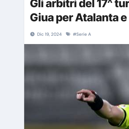
Gli arbitri del 17^ tu
Giua per Atalanta e 
Dic 19, 2024
#
Serie A