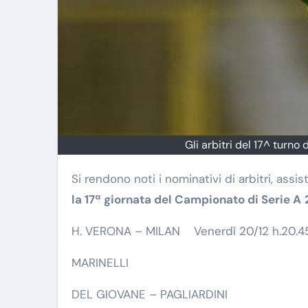
Gli arbitri del 17^ turno 
Si rendono noti i nominativi di arbitri, assi
la 17ª giornata del Campionato di Serie A
H. VERONA – MILAN Venerdì 20/12 h.20.4
MARINELLI
DEL GIOVANE – PAGLIARDINI