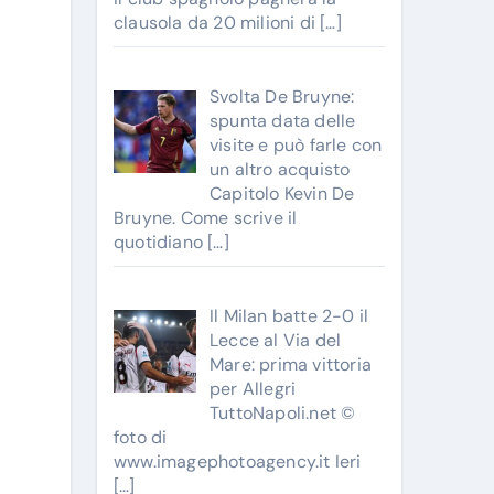
clausola da 20 milioni di
[…]
Svolta De Bruyne:
spunta data delle
visite e può farle con
un altro acquisto
Capitolo Kevin De
Bruyne. Come scrive il
quotidiano
[…]
Il Milan batte 2-0 il
Lecce al Via del
Mare: prima vittoria
per Allegri
TuttoNapoli.net ©
foto di
www.imagephotoagency.it Ieri
[…]