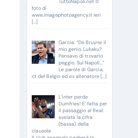
TuttoNapoli.net ©
foto di
www.imagephotoagency.it Ieri
[…]
Garcia: “De Bruyne il
mio genio. Lukaku?
Pensavo di trovarlo
peggio. Sul Napoli…”
Le parole di Garcia,
ct del Belgio ed ex allenatore
[…]
L’inter perde
Dumfries! E’ fatta per
il passaggio al Real:
svelata la cifra
(bassa) della
clausola
Il club spagnolo pagherà la