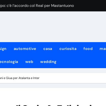
olpo: c’è l’accordo col Real per Mastantuono
accelerata anche per Zirkzee
lcuni giorni di permesso e poi si aggregherà
on si presenta a Castel di Sangro
sen: il comunicato della SSC Napoli
sign
automotive
casa
curiosita
food
ma
Ecco cosa filtra
ecnologia
web
wedding
nca per chiudere
al Psg: si parla già di cifre
iani e Giua per Atalanta e Inter
tti: si va verso il sold-out, i dettagli
e spostamento nel modulo di Allegri