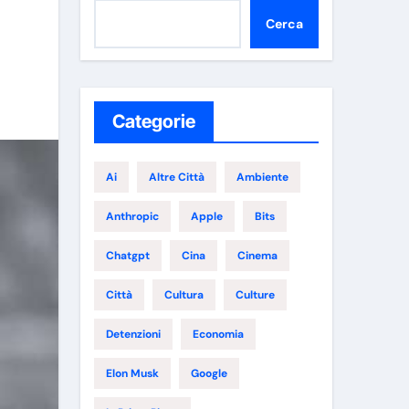
Cerca
Categorie
Ai
Altre Città
Ambiente
Anthropic
Apple
Bits
Chatgpt
Cina
Cinema
Città
Cultura
Culture
Detenzioni
Economia
Elon Musk
Google