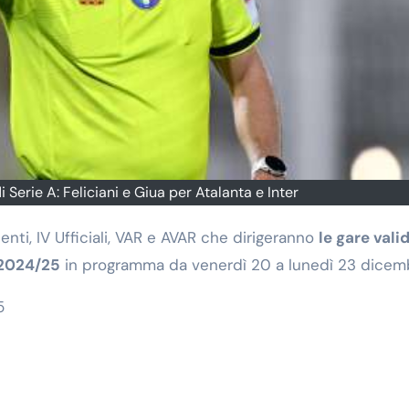
di Serie A: Feliciani e Giua per Atalanta e Inter
stenti, IV Ufficiali, VAR e AVAR che dirigeranno
le gare vali
2024/25
in programma da venerdì 20 a lunedì 23 dicem
5