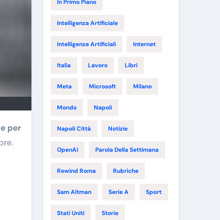
In Primo Piano
Intelligenza Artificiale
Intelligenze Artificiali
Internet
Italia
Lavoro
Libri
Meta
Microsoft
Milano
Mondo
Napoli
de per
Napoli Città
Notizie
bre.
OpenAI
Parola Della Settimana
Rewind Roma
Rubriche
Sam Altman
Serie A
Sport
Stati Uniti
Storie