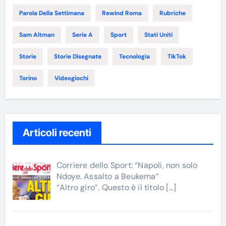
Parola Della Settimana
Rewind Roma
Rubriche
Sam Altman
Serie A
Sport
Stati Uniti
Storie
Storie Disegnate
Tecnologia
TikTok
Torino
Videogiochi
Articoli recenti
Corriere dello Sport: “Napoli, non solo
Ndoye. Assalto a Beukema”
“Altro giro”. Questo è il titolo
[…]