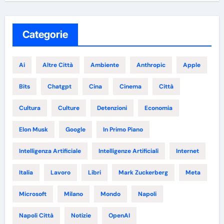
Categorie
Ai
Altre Città
Ambiente
Anthropic
Apple
Bits
Chatgpt
Cina
Cinema
Città
Cultura
Culture
Detenzioni
Economia
Elon Musk
Google
In Primo Piano
Intelligenza Artificiale
Intelligenze Artificiali
Internet
Italia
Lavoro
Libri
Mark Zuckerberg
Meta
Microsoft
Milano
Mondo
Napoli
Napoli Città
Notizie
OpenAI