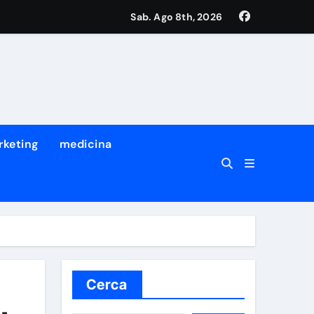
Sab. Ago 8th, 2026
tro dei suoi migliori ricercatori
a prima volta che succede
rketing
medicina
Cerca