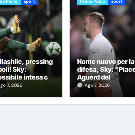
mo Piano
sport
Primo Piano
sport
iashile, pressing
Nome nuovo per la
oli! Sky:
difesa, Sky: “Piac
ssibile intesa col
Aguerd del
elsea con questa
Marsiglia”
go 7, 2026
Ago 7, 2026
rmula”