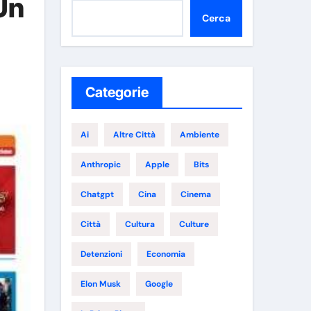
 Un
Cerca
Categorie
Ai
Altre Città
Ambiente
Anthropic
Apple
Bits
Chatgpt
Cina
Cinema
Città
Cultura
Culture
Detenzioni
Economia
Elon Musk
Google