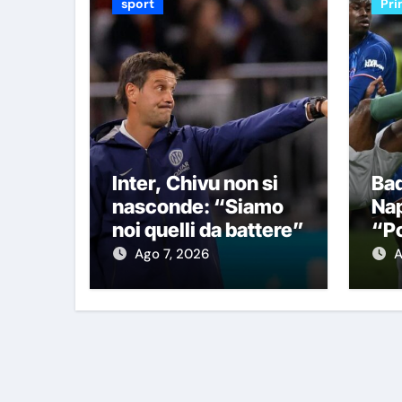
sport
Pri
Inter, Chivu non si
Bad
nasconde: “Siamo
Nap
noi quelli da battere”
“Po
Ch
Ago 7, 2026
A
fo