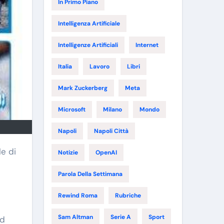
In Primo Piano
Intelligenza Artificiale
Intelligenze Artificiali
Internet
Italia
Lavoro
Libri
Mark Zuckerberg
Meta
Microsoft
Milano
Mondo
Napoli
Napoli Città
le di
Notizie
OpenAI
a
Parola Della Settimana
Rewind Roma
Rubriche
Sam Altman
Serie A
Sport
ad