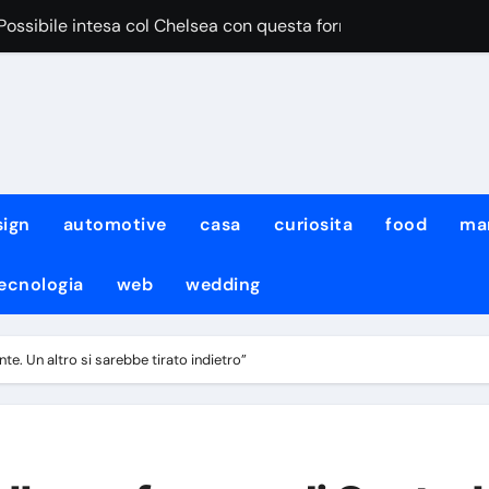
“Possibile intesa col Chelsea con questa formula”
iace Aguerd del Marsiglia”
egri pensa al cambio modulo per lui
iale DeepMind ha cambiato amministratore delegato e perso quat
iale di Meta ha attaccato i sistemi di un’altra azienda: non è l
sign
automotive
casa
curiosita
food
ma
urro non sarà solo team manager, i dettagli
to fermato dal diluvio, lavoro atletico con KDB e Neres!
ecnologia
web
wedding
: per Neres e De Bruyne lavoro atletico col gruppo
nte. Un altro si sarebbe tirato indietro”
con il Napoli non ci sarà il neo-acquisto Meichtry
mo noi quelli da battere”