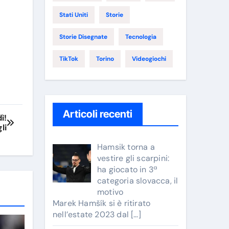
Stati Uniti
Storie
Storie Disegnate
Tecnologia
TikTok
Torino
Videogiochi
Articoli recenti
ì!
li
Hamsik torna a
vestire gli scarpini:
ha giocato in 3ª
categoria slovacca, il
motivo
Marek Hamšík si è ritirato
nell’estate 2023 dal
[…]