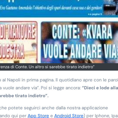
renza di Conte. Un altro si sarebbe tirato indietro”
al Napoli in prima pagina. Il quotidiano apre con le paro
vuole andare via”. Poi si legge ancora:
“Dieci e lode all
rebbe tirato indietro”.
che potete seguirci anche dalla nostra applicazione
ccando qui per
App Store
e
Android Store
) per Iphone, Ip