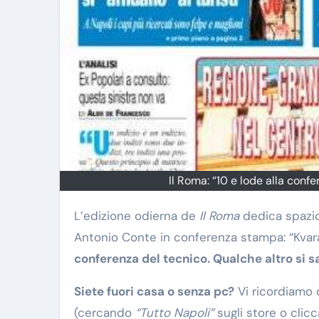
Il Roma: “10 e lode alla confe
L’edizione odierna de
Il Roma
dedica spazio 
Antonio Conte in conferenza stampa: “Kvara 
conferenza del tecnico. Qualche altro si sa
Siete fuori casa o senza pc?
Vi ricordiamo 
(cercando
“Tutto Napoli”
sugli store o cli