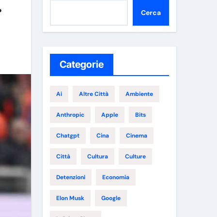
.
Cerca
Categorie
Ai
Altre Città
Ambiente
Anthropic
Apple
Bits
Chatgpt
Cina
Cinema
Città
Cultura
Culture
Detenzioni
Economia
Elon Musk
Google