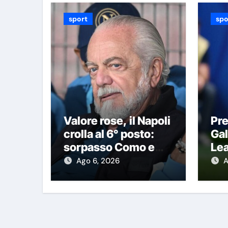
sport
spo
Valore rose, il Napoli
Pre
crolla al 6° posto:
Gal
sorpasso Como e
Lea
l’Atalanta è vicina
pri
Ago 6, 2026
A
cif