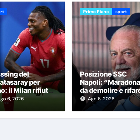
rt
Primo Piano
sport
ssing del
Posizione SSC
atasaray per
Napoli: “Maradon
o: il Milan rifiuta
da demolire e rifar
ma offerta, le
Stadio nuovo in ex
go 6, 2026
Ago 6, 2026
re
area Q8”