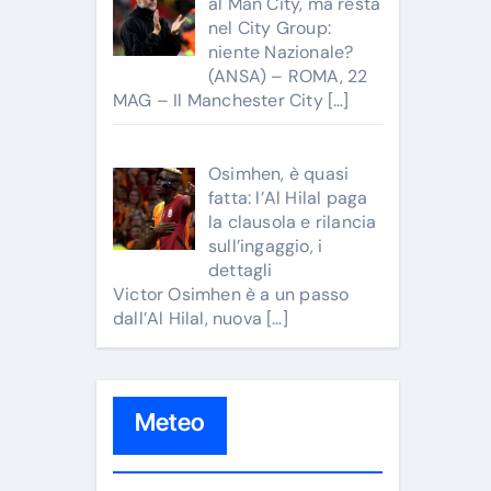
al Man City, ma resta
nel City Group:
niente Nazionale?
(ANSA) – ROMA, 22
MAG – Il Manchester City
[…]
Osimhen, è quasi
fatta: l’Al Hilal paga
la clausola e rilancia
sull’ingaggio, i
dettagli
Victor Osimhen è a un passo
dall’Al Hilal, nuova
[…]
Meteo