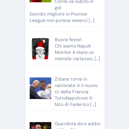
Conte va subito in
gol
Esordio migliore in Premier
League non poteva esserci
[…]
Buone feste!
Chi siamo Napoli
Monitor è stato un
mensile cartaceo,
[…]
Zidane torna in
nazionale: è il nuovo
ct della Francia
TuttoNapoli.net ©
foto di Federico
[…]
Guardiola dice addio