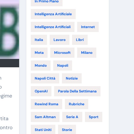
In Primo Piano
Intelligenza Artificiale
Intelligenze Artificiali
Internet
Italia
Lavoro
Libri
Meta
Microsoft
Milano
Mondo
Napoli
Napoli Città
Notizie
o
OpenAI
Parola Della Settimana
regime
Rewind Roma
Rubriche
Sam Altman
Serie A
Sport
tita
contro
Stati Uniti
Storie