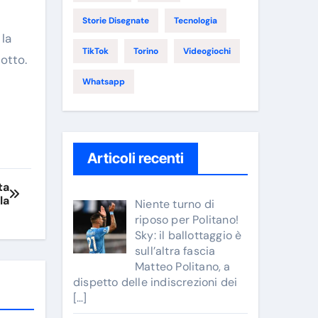
Storie Disegnate
Tecnologia
la
TikTok
Torino
Videogiochi
otto.
Whatsapp
Articoli recenti
ta
la
Niente turno di
riposo per Politano!
Sky: il ballottaggio è
sull’altra fascia
Matteo Politano, a
dispetto delle indiscrezioni dei
[…]