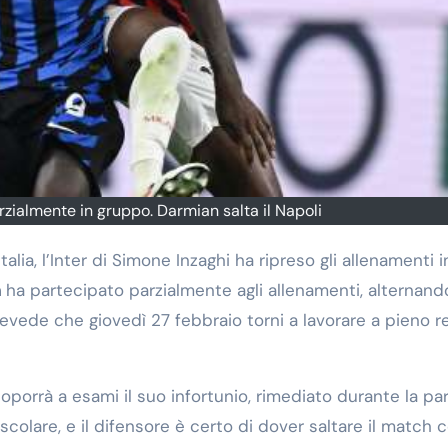
rzialmente in gruppo. Darmian salta il Napoli
m
ha partecipato parzialmente agli allenamenti, alternand
prevede che giovedì 27 febbraio torni a lavorare a pieno 
oporrà a esami il suo infortunio, rimediato durante la par
scolare, e il difensore è certo di dover saltare il match 