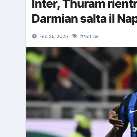
Inter, Thuram rient
Darmian salta il Nap
Feb 26, 2025
#
Notizie