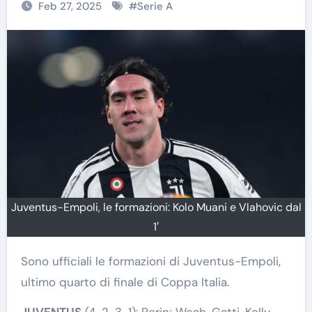
Feb 27, 2025
#
Serie A
Juventus-Empoli, le formazioni: Kolo Muani e Vlahovic dal
1′
Sono ufficiali le formazioni di Juventus-Empoli,
ultimo quarto di finale di Coppa Italia.
JUVENTUS
(4-2-3-1): Perin; Weah, Gatti, Kelly,