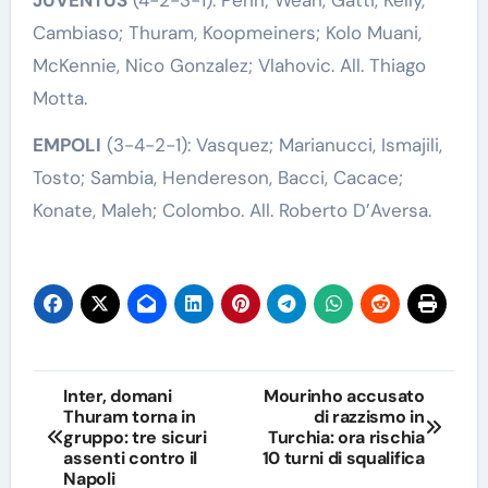
Cambiaso; Thuram, Koopmeiners; Kolo Muani,
McKennie, Nico Gonzalez; Vlahovic. All. Thiago
Motta.
EMPOLI
(3-4-2-1): Vasquez; Marianucci, Ismajili,
Tosto; Sambia, Hendereson, Bacci, Cacace;
Konate, Maleh; Colombo. All. Roberto D’Aversa.
Navigazione
Inter, domani
Mourinho accusato
Thuram torna in
di razzismo in
articoli
gruppo: tre sicuri
Turchia: ora rischia
assenti contro il
10 turni di squalifica
Napoli