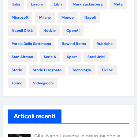
Italia
Lavoro
Libri
Mark Zuckerberg
Meta
Microsoft
Milano
Mondo
Napoli
Napoli Città
Notizie
OpenAI
Parola Della Settimana
Rewind Roma
Rubriche
Sam Altman
Serie A
Sport
Stati Uniti
Storie
Storie Disegnate
Tecnologia
TikTok
Torino
Videogiochi
Articoli recenti
Gila-Napoli, agente in pressing con la